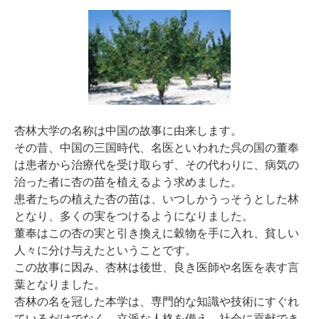
杏林大学の名称は中国の故事に由来します。
その昔、中国の三国時代、名医といわれた呉の国の董奉
は患者から治療代を受け取らず、その代わりに、病気の
治った者に杏の苗を植えるよう求めました。
患者たちの植えた杏の苗は、いつしかうっそうとした林
となり、多くの実をつけるようになりました。
董奉はこの杏の実と引き換えに穀物を手に入れ、貧しい
人々に分け与えたということです。
この故事に因み、杏林は後世、良き医師や名医を表す言
葉となりました。
杏林の名を冠した本学は、専門的な知識や技術にすぐれ
ているだけでなく、立派な人格を備え、社会に貢献でき