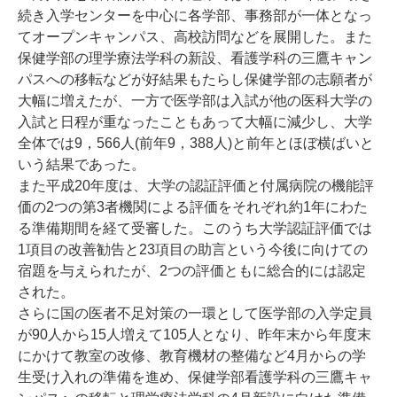
続き入学センターを中心に各学部、事務部が一体となっ
てオープンキャンパス、高校訪問などを展開した。また
保健学部の理学療法学科の新設、看護学科の三鷹キャン
パスへの移転などが好結果もたらし保健学部の志願者が
大幅に増えたが、一方で医学部は入試が他の医科大学の
入試と日程が重なったこともあって大幅に減少し、大学
全体では9，566人(前年9，388人)と前年とほぼ横ばいと
いう結果であった。
また平成20年度は、大学の認証評価と付属病院の機能評
価の2つの第3者機関による評価をそれぞれ約1年にわた
る準備期間を経て受審した。このうち大学認証評価では
1項目の改善勧告と23項目の助言という今後に向けての
宿題を与えられたが、2つの評価ともに総合的には認定
された。
さらに国の医者不足対策の一環として医学部の入学定員
が90人から15人増えて105人となり、昨年末から年度末
にかけて教室の改修、教育機材の整備など4月からの学
生受け入れの準備を進め、保健学部看護学科の三鷹キャ