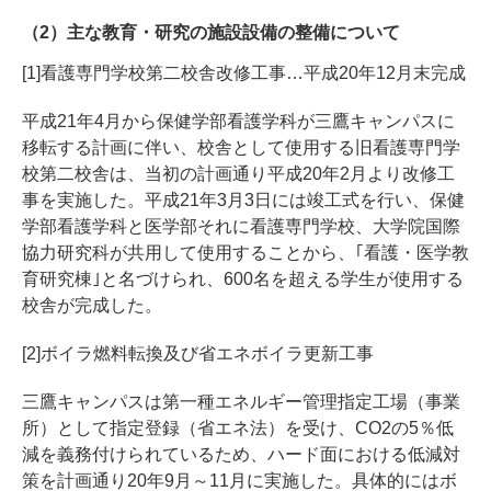
（2）主な教育・研究の施設設備の整備について
[1]看護専門学校第二校舎改修工事…平成20年12月末完成
平成21年4月から保健学部看護学科が三鷹キャンパスに
移転する計画に伴い、校舎として使用する旧看護専門学
校第二校舎は、当初の計画通り平成20年2月より改修工
事を実施した。平成21年3月3日には竣工式を行い、保健
学部看護学科と医学部それに看護専門学校、大学院国際
協力研究科が共用して使用することから、｢看護・医学教
育研究棟｣と名づけられ、600名を超える学生が使用する
校舎が完成した。
[2]ボイラ燃料転換及び省エネボイラ更新工事
三鷹キャンパスは第一種エネルギー管理指定工場（事業
所）として指定登録（省エネ法）を受け、CO2の5％低
減を義務付けられているため、ハード面における低減対
策を計画通り20年9月～11月に実施した。具体的にはボ