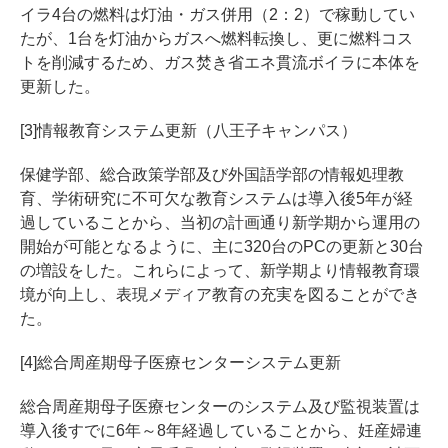
イラ4台の燃料は灯油・ガス併用（2：2）で稼動してい
たが、1台を灯油からガスへ燃料転換し、更に燃料コス
トを削減するため、ガス焚き省エネ貫流ボイラに本体を
更新した。
[3]情報教育システム更新（八王子キャンパス）
保健学部、総合政策学部及び外国語学部の情報処理教
育、学術研究に不可欠な教育システムは導入後5年が経
過していることから、当初の計画通り新学期から運用の
開始が可能となるように、主に320台のPCの更新と30台
の増設をした。これらによって、新学期より情報教育環
境が向上し、表現メディア教育の充実を図ることができ
た。
[4]総合周産期母子医療センターシステム更新
総合周産期母子医療センターのシステム及び監視装置は
導入後すでに6年～8年経過していることから、妊産婦連