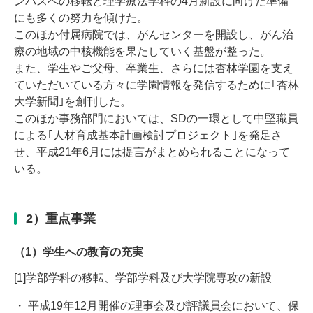
ンパスへの移転と理学療法学科の4月新設に向けた準備
にも多くの努力を傾けた。
このほか付属病院では、がんセンターを開設し、がん治
療の地域の中核機能を果たしていく基盤が整った。
また、学生やご父母、卒業生、さらには杏林学園を支え
ていただいている方々に学園情報を発信するために｢杏林
大学新聞｣を創刊した。
このほか事務部門においては、SDの一環として中堅職員
による｢人材育成基本計画検討プロジェクト｣を発足さ
せ、平成21年6月には提言がまとめられることになって
いる。
2）重点事業
（1）学生への教育の充実
[1]学部学科の移転、学部学科及び大学院専攻の新設
平成19年12月開催の理事会及び評議員会において、保