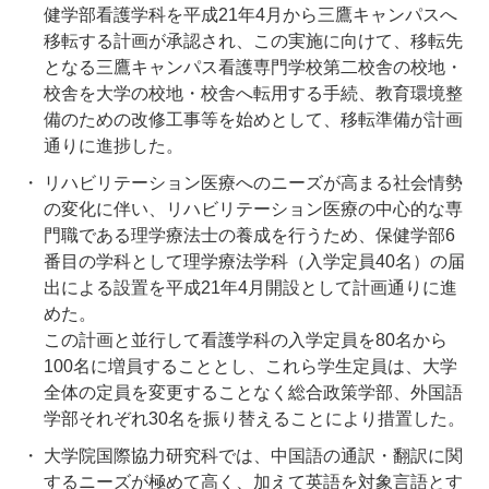
健学部看護学科を平成21年4月から三鷹キャンパスへ
移転する計画が承認され、この実施に向けて、移転先
となる三鷹キャンパス看護専門学校第二校舎の校地・
校舎を大学の校地・校舎へ転用する手続、教育環境整
備のための改修工事等を始めとして、移転準備が計画
通りに進捗した。
リハビリテーション医療へのニーズが高まる社会情勢
の変化に伴い、リハビリテーション医療の中心的な専
門職である理学療法士の養成を行うため、保健学部6
番目の学科として理学療法学科（入学定員40名）の届
出による設置を平成21年4月開設として計画通りに進
めた。
この計画と並行して看護学科の入学定員を80名から
100名に増員することとし、これら学生定員は、大学
全体の定員を変更することなく総合政策学部、外国語
学部それぞれ30名を振り替えることにより措置した。
大学院国際協力研究科では、中国語の通訳・翻訳に関
するニーズが極めて高く、加えて英語を対象言語とす