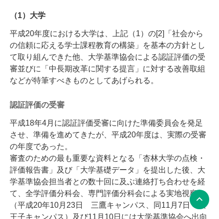
（1）大学
平成20年度における大学は、上記（1）の[2]「社会から
の信頼に応える学士課程教育の構築」を基本の方針とし
て取り組んできた他、大学基準協会による認証評価の受
審並びに「中長期改革に関する提言」に対する改善取組
などが特筆すべきものとしてあげられる。
認証評価の受審
平成18年4月に認証評価受審に向けた準備委員会を発足
させ、準備を進めてきたが、平成20年度は、実際の受審
の年度であった。
審査のための最も重要な資料となる「杏林大学の点検・
評価報告書」及び「大学基礎データ」を提出した後、大
学基準協会担当者との数十回に及ぶ連絡打ち合わせを経
て、全学評価分科会、専門評価分科会による実地視察
（平成20年10月23日 三鷹キャンパス、同11月7日 八
王子キャンパス）及び11月10日には大学基準協会へ出向