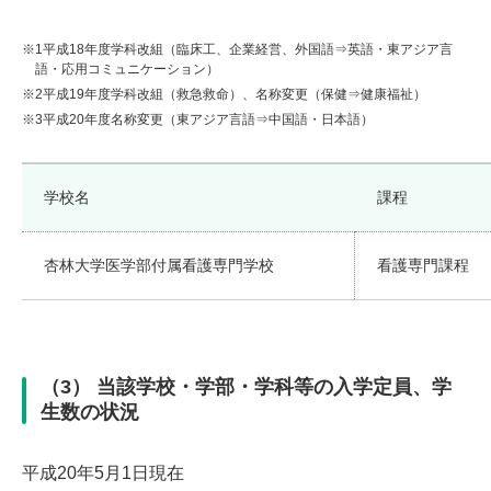
※1
平成18年度学科改組（臨床工、企業経営、外国語⇒英語・東アジア言
語・応用コミュニケーション）
※2
平成19年度学科改組（救急救命）、名称変更（保健⇒健康福祉）
※3
平成20年度名称変更（東アジア言語⇒中国語・日本語）
学校名
課程
杏林大学医学部付属看護専門学校
看護専門課程
（3） 当該学校・学部・学科等の入学定員、学
生数の状況
平成20年5月1日現在