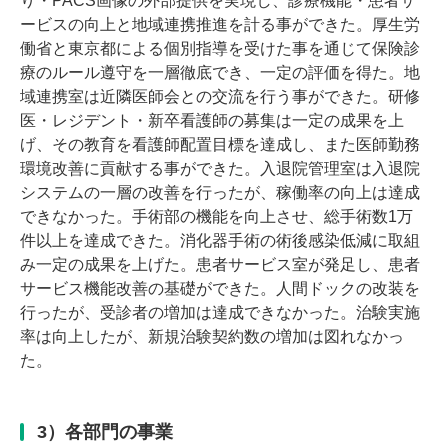
り・PACS画像の外部提供を実現し、診療機能・患者サ
ービスの向上と地域連携推進を計る事ができた。厚生労
働省と東京都による個別指導を受けた事を通じて保険診
療のルール遵守を一層徹底でき、一定の評価を得た。地
域連携室は近隣医師会との交流を行う事ができた。研修
医・レジデント・新卒看護師の募集は一定の成果を上
げ、その教育を看護師配置目標を達成し、また医師勤務
環境改善に貢献する事ができた。入退院管理室は入退院
システムの一層の改善を行ったが、稼働率の向上は達成
できなかった。手術部の機能を向上させ、総手術数1万
件以上を達成できた。消化器手術の術後感染低減に取組
み一定の成果を上げた。患者サービス室が発足し、患者
サービス機能改善の基礎ができた。人間ドックの改装を
行ったが、受診者の増加は達成できなかった。治験実施
率は向上したが、新規治験契約数の増加は図れなかっ
た。
3）各部門の事業