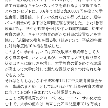
適で有意義なキャンパスライフを送れるよう支援するこ
とをコンセプトに、3ヵ年で合計2億2000万円を投じて学
生食堂、図書館、トイレの改修などを行ったほか、通学
バスの料金の引き下げと時間短縮も実現した。また｢教育
改革｣では、学生が授業を受けやすい時間割編成、初年次
教育の導入、キャリア教育の新たな科目の設置などを実
施し、｢志願者の増加を図る取り組み｣では、平成20年度
に対前年度比10％増を達成した。
このように学内においては第1次改革の最終年として大
きな成果を残したといえるが、一方では大学を取り巻く
状況はさらに厳しさを増し、大学教育の質をめぐる論議
が高まって大学に対して新たな課題が突きつけられた年
でもあった。
それはとりもなおさず平成20年12月に中央教育審議会か
ら「審議のまとめ」として出された｢学士課程教育の構築
に向けて｣に盛り込まれている諸課題である。
ここでは高等教育のグローバル化、ユニバーサル化が進
む中で、大学の使命は｢自立した21世紀型市民｣を育成す