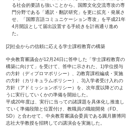
る社会的要請も強いことから、国際文化交流専攻の専
門分野である「通訳・翻訳研究」を更に拡充・発展さ
せ、「国際言語コミュニケーション専攻」を平成21年
4月開設として届出設置する手続きを計画通り進め
た。
[2]社会からの信頼に応える学士課程教育の構築
中央教育審議会が12月24日に答申した「学士課程教育の
構築に向けて」を受けて、答申に示された、1)学位授与
の方針（ディプロマポリシー）、2)教育課程編成・実施
の方針（カリキュラムポリシー）、3)入学者受け入れの
方針（アドミッションポリシー）を、次年度以降どのよ
うに実行していくかの準備を開始した。
平成20年度は、実行に当っての諸課題を具体化し推進し
ていく準備段階と位置付け、教職員の職能開発（FD、
SD）と合わせて、中央教育審議会委員である圓月勝博同
志社大学教授を招聘しての講演会を実施した。