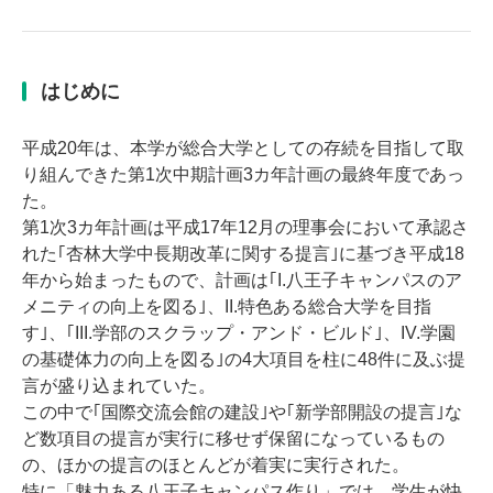
はじめに
平成20年は、本学が総合大学としての存続を目指して取
り組んできた第1次中期計画3カ年計画の最終年度であっ
た。
第1次3カ年計画は平成17年12月の理事会において承認さ
れた｢杏林大学中長期改革に関する提言｣に基づき平成18
年から始まったもので、計画は｢I.八王子キャンパスのア
メニティの向上を図る｣、II.特色ある総合大学を目指
す｣、｢III.学部のスクラップ・アンド・ビルド｣、IV.学園
の基礎体力の向上を図る｣の4大項目を柱に48件に及ぶ提
言が盛り込まれていた。
この中で｢国際交流会館の建設｣や｢新学部開設の提言｣な
ど数項目の提言が実行に移せず保留になっているもの
の、ほかの提言のほとんどが着実に実行された。
特に「魅力ある八王子キャンパス作り」では、学生が快