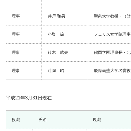
理事
井戸 和男
聖泉大学教授・（財
理事
小塩 節
フェリス女学院理事
理事
鈴木 武夫
鶴岡学園理事長・北
理事
辻岡 昭
慶應義塾大学名誉教
平成21年3月31日現在
役職
氏名
現職