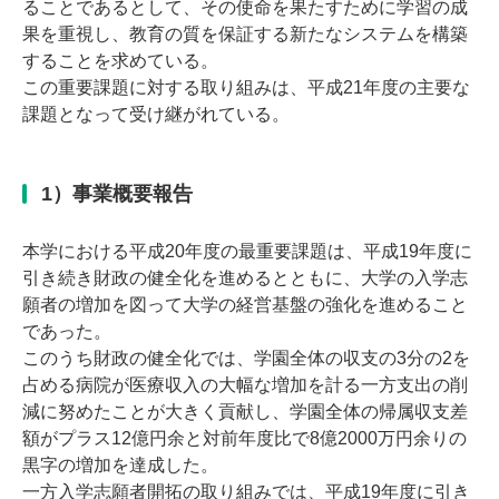
ることであるとして、その使命を果たすために学習の成
果を重視し、教育の質を保証する新たなシステムを構築
することを求めている。
この重要課題に対する取り組みは、平成21年度の主要な
課題となって受け継がれている。
1）事業概要報告
本学における平成20年度の最重要課題は、平成19年度に
引き続き財政の健全化を進めるとともに、大学の入学志
願者の増加を図って大学の経営基盤の強化を進めること
であった。
このうち財政の健全化では、学園全体の収支の3分の2を
占める病院が医療収入の大幅な増加を計る一方支出の削
減に努めたことが大きく貢献し、学園全体の帰属収支差
額がプラス12億円余と対前年度比で8億2000万円余りの
黒字の増加を達成した。
一方入学志願者開拓の取り組みでは、平成19年度に引き