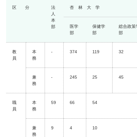
区 分
法
杏 林 大 学
人
本
医学
保健学
総合政策
部
部
部
部
教
本
-
374
119
32
員
務
兼
-
245
25
45
務
職
本
59
66
54
員
務
兼
9
4
10
務