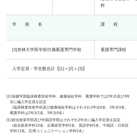
科
学 校 名
課 程
[3]杏林大学医学部付属看護専門学校
看護専門課程
入学定員・学生数合計【[1]＋[2]＋[3]】
注1
保健学部臨床検査技術学科、健康福祉学科、看護学科では2年次及び3年
次に編入学定員を設定
（臨床検査技術学科及び健康福祉学科はそれぞれ2年次6名、3年次4名、
看護学科は2年次2名、3年次8名）
注2
総合政策学部及び外国語学部はそれぞれ3年次に編入学定員を設定
（総合政策学科10名、企業経営学科5名、英語学科5名、中国語・日本語
学科13名、応用コミュニケーション学科5名）