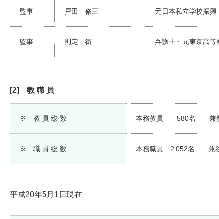
監事
戸田 修三
元日本私立学校振興
監事
則定 衛
弁護士・元東京高等
[2] 教 職 員
※ 教 員 総 数
本務教員 580名 兼務
※ 職 員 総 数
本務職員 2,052名 兼
平成20年5月1日現在