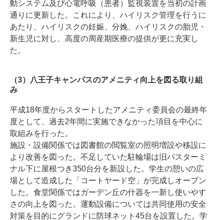
動システム及び心電呼吸（患者）監視装置を当初の計画
通りに更新した。これにより、ハイリスク管理を行うに
あたり、ハイリスクの妊娠、分娩、ハイリスクの胎児・
新生児に対し、高度の周産期医療の提供が更に充実し
た。
（3）八王子キャンパスのアメニティ向上を図る取り組
み
平成18年度からスタートしたアメニティ委員会の最終年
度として、過去2年間に実施できなかった項目を中心に
取組みを行った。
施設・設備関係では図書館の閲覧室の照明増設や移設に
より改善を図った。不足していた駐輪場は旧バスターミ
ナル下に屋根つき350台分を新設した。学生の憩いの広
場として造成した「コートヤード空」が完成しオープン
した。食堂関係ではガーデン丘の什器を一新し使いやす
さの向上を図った。運動設備については共同使用の安全
対策を目的にグランドに防球ネット45台を設置した。学