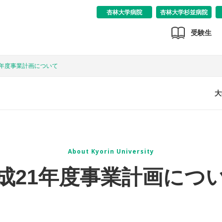
杏林大学病院
杏林大学杉並病院
受験生
1年度事業計画について
大
About Kyorin University
成21年度事業計画につ