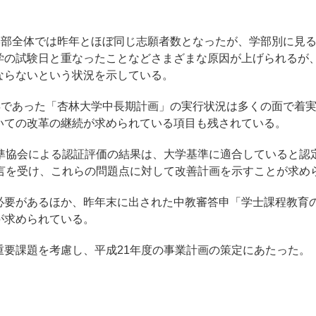
4学部全体では昨年とほぼ同じ志願者数となったが、学部別に見
学の試験日と重なったことなどさまざまな原因が上げられるが
ならないという状況を示している。
終年であった「杏林大学中長期計画」の実行状況は多くの面で着
いての改革の継続が求められている項目も残されている。
基準協会による認証評価の結果は、大学基準に適合していると認
助言を受け、これらの問題点に対して改善計画を示すことが求め
必要があるほか、昨年末に出された中教審答申「学士課程教育
が求められている。
重要課題を考慮し、平成21年度の事業計画の策定にあたった。