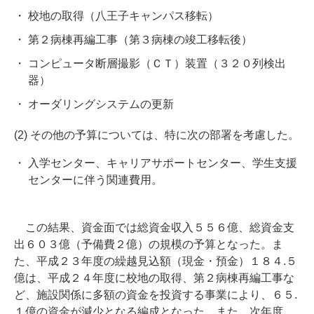
校地の取得（八王子キャンパス移転）
第２病棟再編工事（第３病棟の竣工移転後）
コンピュータ断層撮影（ＣＴ）装置（３２０列検出
器）
オーダリングシステムの更新
(2) その他の予算については、特に次の部署を考慮した。
入学センター、キャリアサポートセンター、学生支援
センターに伴う関連費用。
この結果、資金面では総資金収入５５６億、総資金支
出６０３億（予備費２億）の規模の予算となった。ま
た、平成２３年度の繰越見込額（現金・預金）１８４.５
億は、平成２４年度に校地の取得、第２病棟再編工事な
ど、施設関係に多額の資金を投資する事業により、６５.
１億の資金が減少となる編成となった。また、次年度