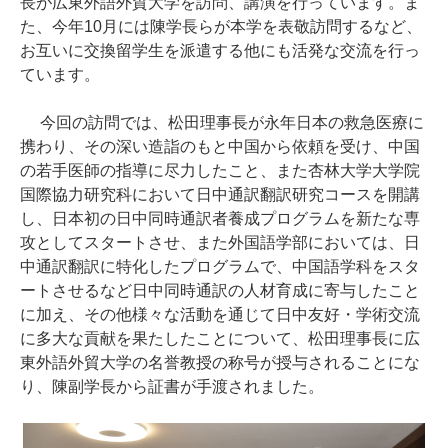
長が広東外語外貿大学を訪問、講演を行っています。ま
た、今年10月には陳学長らが本学を表敬訪問するなど、
お互いに交換留学生を派遣する他にも活発な交流を行っ
ています。
今回の訪問では、松田理事長が永年日本の救急医療に
携わり、その深い造詣のもと中国から依頼を受け、中国
の若手医師の指導に尽力したこと、また杏林大学大学院
国際協力研究科において日中通訳翻訳研究コースを開講
し、日本初の日中同時通訳者養成プログラムを新たな専
攻としてスタートさせ、また外国語学部においては、日
中通訳翻訳に特化したプログラムで、中国語学科をスタ
ートさせるなど日中同時通訳の人材育成に寄与したこと
に加え、その他様々な活動を通じて日中友好・学術交流
に多大な貢献を果たしたことについて、松田理事長に広
東外語外貿大学の名誉教授の称号が授与されることにな
り、陳副学長から証書が手渡されました。