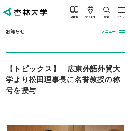
受験生
アクセス
検索
メニュー
お知らせ
メニュー
【トピックス】 広東外語外貿大
学より松田理事長に名誉教授の称
号を授与