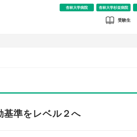
杏林大学病院
杏林大学杉並病院
受験生
動基準をレベル２へ