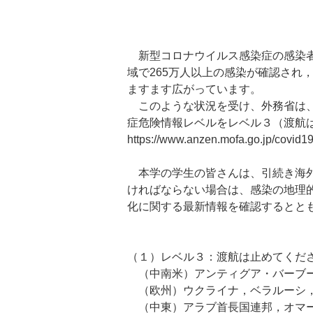
新型コロナウイルス感染症の感染者数
域で265万人以上の感染が確認され
ますます広がっています。
このような状況を受け、外務省は、
症危険情報レベルをレベル３（渡航
https://www.anzen.mofa.go.jp/covid19
本学の学生の皆さんは、引続き海外
ければならない場合は、感染の地理
化に関する最新情報を確認するとと
（１）レベル３：渡航は止めてくだ
（中南米）アンティグア・バーブー
（欧州）ウクライナ，ベラルーシ
（中東）アラブ首長国連邦，オマー