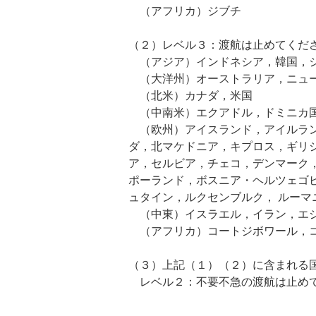
（アフリカ）ジブチ
（２）レベル３：渡航は止めてくだ
（アジア）インドネシア，韓国，シ
（大洋州）オーストラリア，ニュ
（北米）カナダ，米国
（中南米）エクアドル，ドミニカ国
（欧州）アイスランド，アイルラン
ダ，北マケドニア，キプロス，ギリ
ア，セルビア，チェコ，デンマーク
ポーランド，ボスニア・ヘルツェゴ
ュタイン，ルクセンブルク， ルーマ
（中東）イスラエル，イラン，エジ
（アフリカ）コートジボワール，コ
（３）上記（１）（２）に含まれる
レベル２：不要不急の渡航は止め