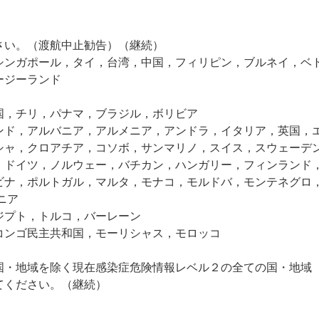
さい。（渡航中止勧告）（継続）
ンガポール，タイ，台湾，中国，フィリピン，ブルネイ，ベ
ージーランド
，チリ，パナマ，ブラジル，ボリビア
ド，アルバニア，アルメニア，アンドラ，イタリア，英国，
シャ，クロアチア，コソボ，サンマリノ，スイス，スウェーデ
，ドイツ，ノルウェー，バチカン，ハンガリー，フィンランド
ビナ，ポルトガル，マルタ，モナコ，モルドバ，モンテネグロ
ニア
プト，トルコ，バーレーン
ンゴ民主共和国，モーリシャス，モロッコ
国・地域を除く現在感染症危険情報レベル２の全ての国・地域
てください。（継続）