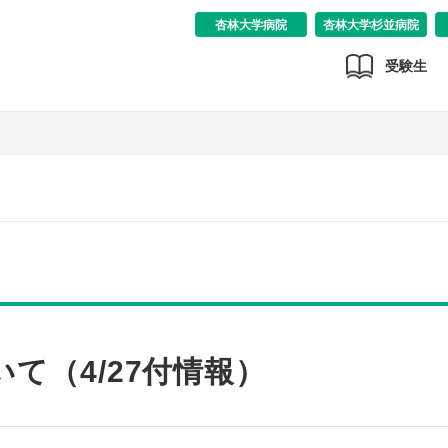
杏林大学病院
杏林大学杉並病院
受験生
て（4/27付情報）