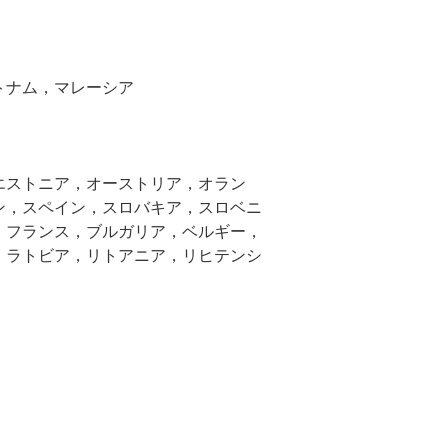
トナム，マレーシア
エストニア，オーストリア，オラン
ン，スペイン，スロバキア，スロベニ
，フランス，ブルガリア，ベルギー，
，ラトビア，リトアニア，リヒテンシ