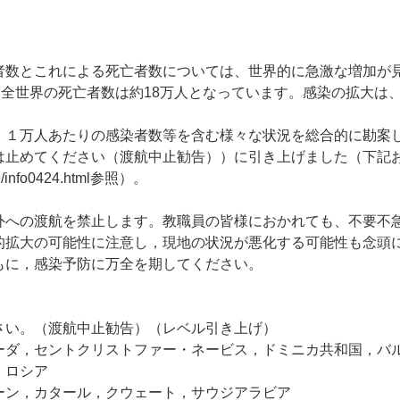
とこれによる死亡者数については、世界的に急激な増加が見ら
，全世界の死亡者数は約18万人となっています。感染の拡大は
１万人あたりの感染者数等を含む様々な状況を総合的に勘案し
は止めてください（渡航中止勧告））に引き上げました（下記
/info0424.html
参照）。
への渡航を禁止します。教職員の皆様におかれても、不要不
的拡大の可能性に注意し，現地の状況が悪化する可能性も念頭
もに，感染予防に万全を期してください。
さい。（渡航中止勧告）（レベル引き上げ）
ダ，セントクリストファー・ネービス，ドミニカ共和国，バ
，ロシア
ン，カタール，クウェート，サウジアラビア