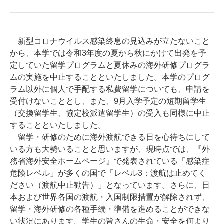
新型コロナウイルス感染終息の見込みが立たないこと
から、本学では令和3年度の夏から秋にかけて出発を予
定していた留学プログラムと夏休みの海外研修プログラ
ムの実施を中止することといたしました。本学のプログ
ラム以外に個人で手配する私費留学についても、申請を
受付けないこととし、また、9月入学予定の短期留学生
（交換留学生、協定校派遣留学生）の受入も同様に中止
することといたしました。
留学・研修のために海外渡航できる日を心待ちにして
いる方も大勢いることと思いますが、現時点では、『外
務省海外安全ホームページ』で発表されている「感染症
危険レベル」が多くの国で「レベル3：渡航は止めてく
ださい（渡航中止勧告）」となっています。さらに、日
本および世界各国の渡航・入国制限措置が解除されず、
留学・海外研修の各種手続・準備を進めることができな
い状況にあります。学生の皆さんの生命・安全を何より