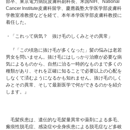
部卒、東京電力病院皮膚科副科長、米国NIH、National
Cancer Institute皮膚科留学、慶應義塾大学医学部皮膚科
学教室准教授などを経て、本年本学医学部皮膚科教授に
着任した。
・「これって病気？ 抜け毛のしくみとその異常」
『「この頃急に抜け毛が多くなった」髪の悩みは老若
男女を問いません。抜け毛にはしっかり治療が必要な病
気によるものから、自然に治る一時的なものまで多くの
種類があり、それを正確に知ることで必要以上の心配を
しなくて済むようになるかも知れません。抜け毛のしく
みとその異常、そして最新医学で何ができるのかを紹介
します。』
毛髪疾患は、遺伝的な毛髪量異常や薬剤による多毛、
瘢痕性脱毛症、感染症や全身疾患による脱毛症など多岐