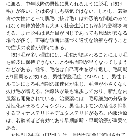
に渡る。中年以降の男性に見られるように脱毛（抜け
毛）が多いことは必ずしも病気ではない。しかし、若齢
者や女性にとって脱毛（抜け毛）は外形的な問題のみで
はなく精神的苦痛も大きく社会生活にも深刻な影響を与
える。また脱毛は見た目が同じであっても原因が異なる
場合が多く、正確な診断に基づく適切な治療を行うこと
で症状の改善が期待できる。
抜け毛が多い理由には、毛包が壊されることにより毛
を頭皮に保持できないことや毛周期が早くなってしまう
などがある。通常、毛包は自己再生を繰り返し、毛周期
が1回周ると抜ける。男性型脱毛症（AGA）は、男性ホ
ルモンによる毛周期の加速化が生じ、毛包が小さくなり
抜け毛が増える。治療法が最も進歩しており、新たな内
服薬も開発されている。治療薬には、毛母細胞の分裂を
活性化させるミノキシジル、男性ホルモンの活性を抑制
するフィナステリドやデュタステリドがある。内服治療
は、若齢者ほど有効であり早期診断・早期治療が重要で
ある。
女性型脱毛症（FPHL）は、原因が完全に解明されて