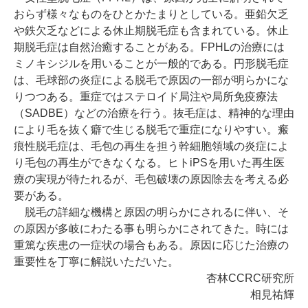
おらず様々なものをひとかたまりとしている。亜鉛欠乏
や鉄欠乏などによる休止期脱毛症も含まれている。休止
期脱毛症は自然治癒することがある。FPHLの治療には
ミノキシジルを用いることが一般的である。円形脱毛症
は、毛球部の炎症による脱毛で原因の一部が明らかにな
りつつある。重症ではステロイド局注や局所免疫療法
（SADBE）などの治療を行う。抜毛症は、精神的な理由
により毛を抜く癖で生じる脱毛で重症になりやすい。瘢
痕性脱毛症は、毛包の再生を担う幹細胞領域の炎症によ
り毛包の再生ができなくなる。ヒトiPSを用いた再生医
療の実現が待たれるが、毛包破壊の原因除去を考える必
要がある。
脱毛の詳細な機構と原因の明らかにされるに伴い、そ
の原因が多岐にわたる事も明らかにされてきた。時には
重篤な疾患の一症状の場合もある。原因に応じた治療の
重要性を丁寧に解説いただいた。
杏林CCRC研究所
相見祐輝