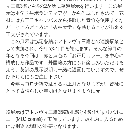
ィ三鷹3階と4階の2か所に華道展示を行います。この展
示は本学学生ボランティアが一から作成したもので、花
材には八王子キャンパスから採取した青竹を使用するな
ど、ところどころに「杏林大学」を感じることが出来る
工夫がされています。
この展示は協定を結ぶアトレヴィ三鷹との連携事業と
して実施され、今年で5年目を迎えます。そんな節目の
年となる今回は、赤と黄色の「お正月カラー」を中心に
構成した作品です。外国籍の方にもお楽しみいただける
よう、英訳の展示説明も一緒に設置していますので、ぜ
ひそちらにもご注目下さい。
今年もコロナ禍で迎えるお正月となりますが、皆様に
とって素晴らしい年明けとなりますように★
※展示はアトレヴィ三鷹3階改札階と4階ひだまりバルコ
ニー(MUJIcom前)で実施しています。改札内に入るため
には別途入場料が必要となります。