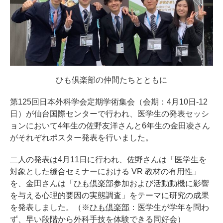
ひも倶楽部の仲間たちとともに
第125回日本外科学会定期学術集会（会期：4月10日-12
日）が仙台国際センターで行われ、医学生の発表セッシ
ョンにおいて4年生の佐野友洋さんと6年生の金田凌さん
がそれぞれポスター発表を行いました。
二人の発表は4月11日に行われ、佐野さんは「医学生を
対象とした縫合セミナーにおける VR 教材の有用性」
を、金田さんは「
ひも倶楽部
参加および活動動機に影響
を与える心理的要因の実態調査」をテーマに研究の成果
を発表しました。（※
ひも倶楽部
：医学生が学年を問わ
ず、早い段階から外科手技を体験できる同好会）