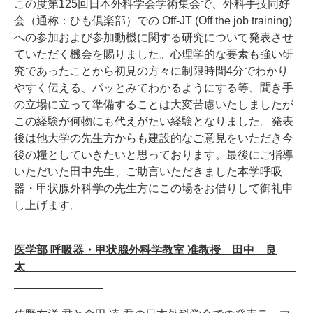
この度第125回日本外科学会学術集会で、外科手技同好
会（通称：ひも倶楽部）での Off-JT (Off the job training)
への参加および参加動機に関する研究について発表させ
ていただく機会を賜りました。心理学的な要素も強い研
究であったことから初見の方々に制限時間4分でわかり
やすく伝える、パッとみてわかるようにする等、聞き手
の立場に立って準備することは大変苦慮いたしましたが
この経験が何物にも代えがたい経験となりました。発表
後は他大学の先生方からも建設的なご意見をいただき今
後の糧としていきたいと思っております。最後にご指導
いただいた田中先生、ご助言いただきました本学呼吸
器・甲状腺外科学の先生方にこの場をお借りして御礼申
し上げます。
医学部 呼吸器・甲状腺外科学教室 准教授 田中 良
太