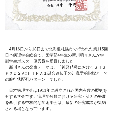
4月16日から18日まで北海道札幌市で行われた第115回
日本病理学会総会で、医学部4年生の新川萌々さんが学
部学生ポスター優秀賞を受賞しました。
新川さんの発表テーマは、「神経鞘腫におけるＳＨ３
ＰＸＤ２Ａ::ＨＴＲＡ１融合遺伝子の組織学的指標として
の蛇行状配列パターン」でした。
日本病理学会は1911年に設立された国内有数の歴史を
有する学会です。病理学分野における研究・診断の発展
を牽引する中核的な学術集会は、最新の研究成果が集約
される場となっています。