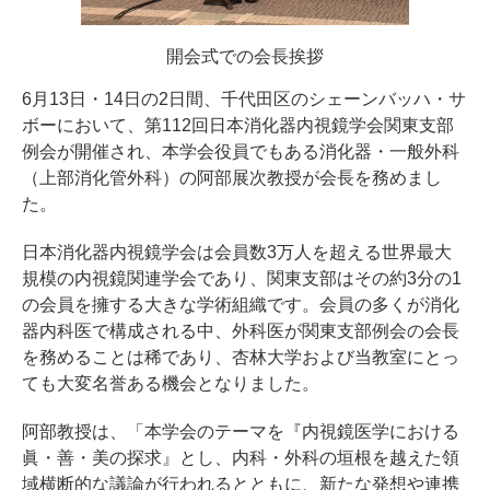
開会式での会長挨拶
6月13日・14日の2日間、千代田区のシェーンバッハ・サ
ボーにおいて、第112回日本消化器内視鏡学会関東支部
例会が開催され、本学会役員でもある消化器・一般外科
（上部消化管外科）の阿部展次教授が会長を務めまし
た。
日本消化器内視鏡学会は会員数3万人を超える世界最大
規模の内視鏡関連学会であり、関東支部はその約3分の1
の会員を擁する大きな学術組織です。会員の多くが消化
器内科医で構成される中、外科医が関東支部例会の会長
を務めることは稀であり、杏林大学および当教室にとっ
ても大変名誉ある機会となりました。
阿部教授は、「本学会のテーマを『内視鏡医学における
眞・善・美の探求』とし、内科・外科の垣根を越えた領
域横断的な議論が行われるとともに、新たな発想や連携