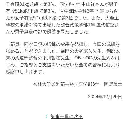
子有段81kg超級で第3位、同学科4年 中山祥さんが男子
有段81kg以下級で第3位、医学部医学科3年 下畦ゆらさ
んが女子有段57kg以下級で第3位でした。また、大会主
幹校の承諾を得て出場した総合政策学部1年 屋代佑空さ
んが男子無段の部で優勝を果たしました。
部員一同が日頃の鍛錬の成果を発揮し、今回の成績を
収めることができました。顧問の大谷宗久先生、創部以
来の柔道部監督の下川哲徳先生、OB・OGの先生方をは
じめ、ご指導とご支援をいただいた全ての皆様に心より
感謝申し上げます。
杏林大学柔道部主将／医学部3年 岡野兼土
2024年12月20日
記事一覧に戻る