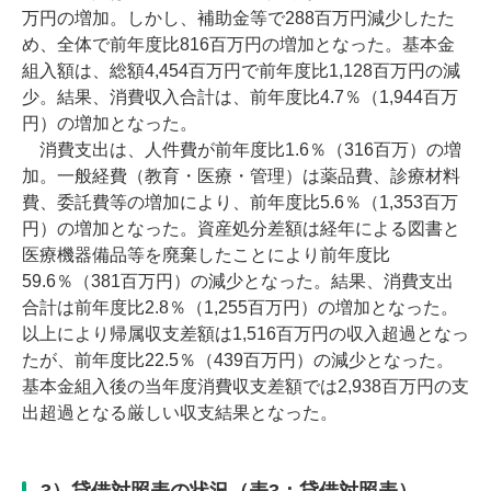
万円の増加。しかし、補助金等で288百万円減少したた
め、全体で前年度比816百万円の増加となった。基本金
組入額は、総額4,454百万円で前年度比1,128百万円の減
少。結果、消費収入合計は、前年度比4.7％（1,944百万
円）の増加となった。
消費支出は、人件費が前年度比1.6％（316百万）の増
加。一般経費（教育・医療・管理）は薬品費、診療材料
費、委託費等の増加により、前年度比5.6％（1,353百万
円）の増加となった。資産処分差額は経年による図書と
医療機器備品等を廃棄したことにより前年度比
59.6％（381百万円）の減少となった。結果、消費支出
合計は前年度比2.8％（1,255百万円）の増加となった。
以上により帰属収支差額は1,516百万円の収入超過となっ
たが、前年度比22.5％（439百万円）の減少となった。
基本金組入後の当年度消費収支差額では2,938百万円の支
出超過となる厳しい収支結果となった。
3）貸借対照表の状況（表3：貸借対照表）