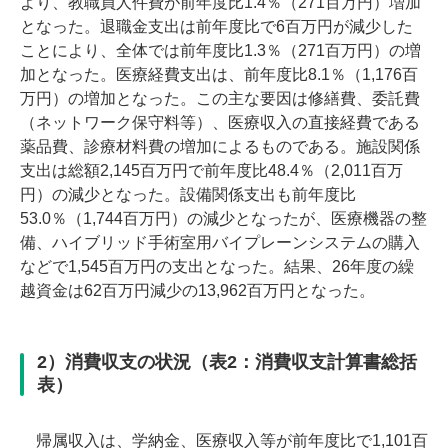
より、教職員人件費が前年度比1.4％（271百万円）増加
となった。退職金支出は前年度比で6百万円が減少した
ことにより、全体では前年度比1.3％（271百万円）の増
加となった。医療経費支出は、前年度比8.1％（1,176百
万円）の増加となった。この主な要因は修繕費、委託費
（ネットワーク保守料等）、医療収入の直接経費である
薬品費、診療材料費の増加によるものである。施設関係
支出は総額2,145百万円で前年度比48.4％（2,011百万
円）の減少となった。設備関係支出も前年度比
53.0％（1,744百万円）の減少となったが、医療機器の整
備、ハイブリッド手術室用バイプレーンシステムの購入
などで1,545百万円の支出となった。結果、26年度の繰
越資金は62百万円減少の13,962百万円となった。
2）消費収支の状況（表2：消費収支計算書総括
表）
帰属収入は、学納金、医療収入等が前年度比で1,101百