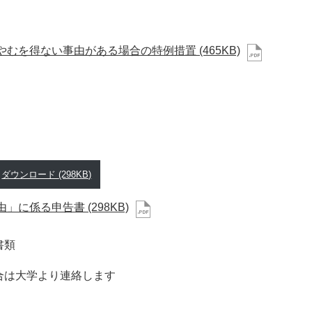
やむを得ない事由がある場合の特例措置
(465KB)
ダウンロード
(298KB)
由」に係る申告書
(298KB)
書類
合は大学より連絡します