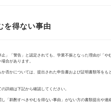
むを得ない事由
停止」「警告」と認定されても、学業不振となった理由が「や
い場合があります。
るか否かについては、提出された申告書および証明書類等をも
。
ての詳細は下記から確認してください。
関し「斟酌すべきやむを得ない事由」がない方の書類提出や連
す。