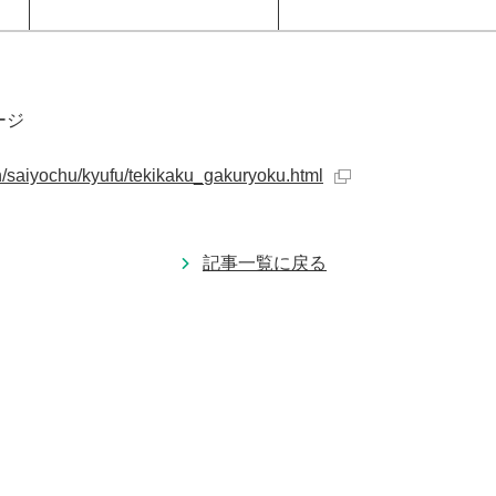
ージ
n/saiyochu/kyufu/tekikaku_gakuryoku.html
記事一覧に戻る