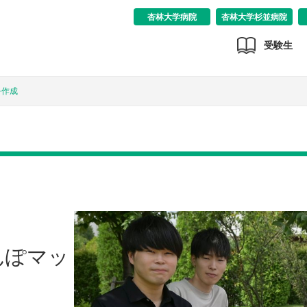
杏林大学病院
杏林大学杉並病院
受験生
を作成
んぽマッ