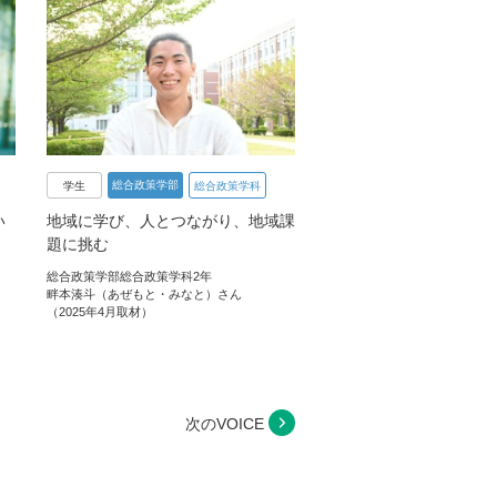
総合政策学部
学生
総合政策学科
い
地域に学び、人とつながり、地域課
題に挑む
総合政策学部総合政策学科2年
畔本湊斗（あぜもと・みなと）さん
（2025年4月取材）
次のVOICE