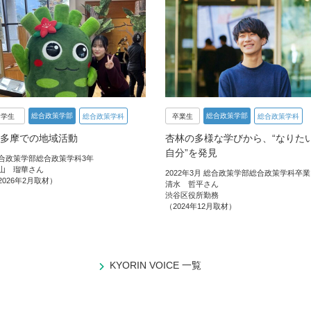
総合政策学部
総合政策学部
学生
総合政策学科
卒業生
総合政策学科
多摩での地域活動
杏林の多様な学びから、“なりた
自分”を発見
合政策学部総合政策学科3年
山 瑠華さん
2022年3月 総合政策学部総合政策学科卒業
2026年2月取材）
清水 哲平さん
渋谷区役所勤務
（2024年12月取材）
KYORIN VOICE 一覧