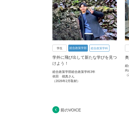
総合政策学部
学生
総合政策学科
学外に飛び出して新たな学びを見つ
奥
けよう！
総
向
総合政策学部総合政策学科3年
（
依田 雄真さん
（2026年2月取材）
前のVOICE