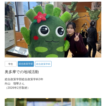
総合政策学部
学生
総合政策学科
奥多摩での地域活動
総合政策学部総合政策学科3年
向山 瑠華さん
（2026年2月取材）