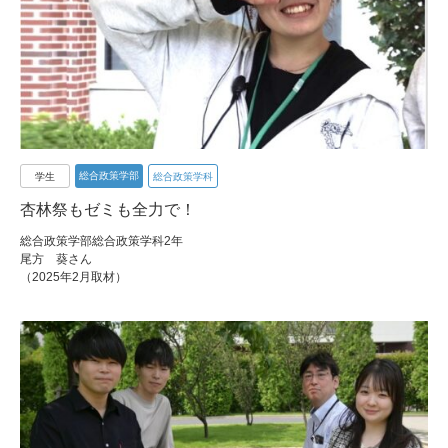
総合政策学部
学生
総合政策学科
杏林祭もゼミも全力で！
総合政策学部総合政策学科2年
尾方 葵さん
（2025年2月取材）