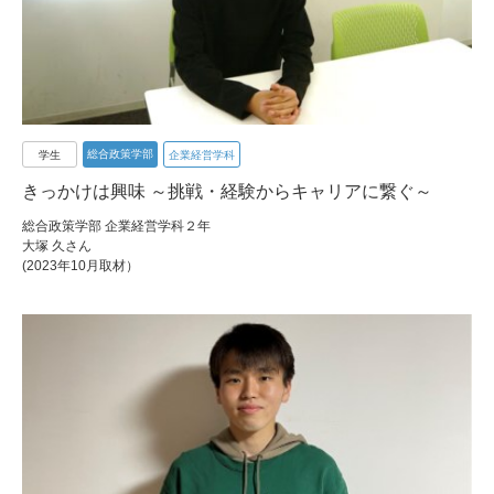
総合政策学部
学生
企業経営学科
きっかけは興味 ～挑戦・経験からキャリアに繋ぐ～
総合政策学部 企業経営学科２年
大塚 久さん
(2023年10月取材）