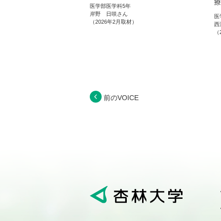
療
医学部医学科5年
岸野 日咲さん
医
（2026年2月取材）
西
（
前のVOICE