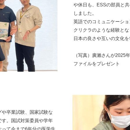
や休日も、ESSの部員と
しました。
英語でのコミュニケーショ
クリクラのような経験とな
日本の良さや互いの文化を
（写真）廣瀨さんが2025
ファイルをプレゼント
や卒業試験、国家試験な
です。国試対策委員や学年
なって今まで6年分の医学生