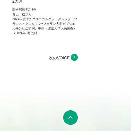
2カ月
医学部医学科6年
青山 稔さん
2024年度海外クリニカルクラークシップ（フ
ランス・クレルモン=フェラン大学ガブリエ
ルモンピエ病院、中国・北京大学人民医院）
（2024年9月取材）
次のVOICE