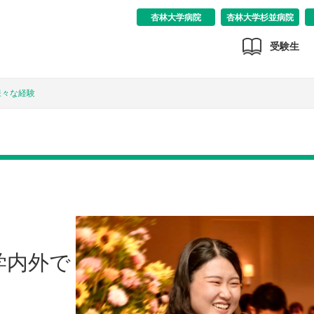
杏林大学病院
杏林大学杉並病院
受験生
様々な経験
学内外で