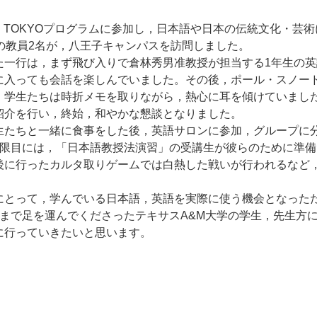
 in TOKYOプログラムに参加し，日本語や日本の伝統文化・
率の教員2名が，八王子キャンパスを訪問しました。
た一行は，まず飛び入りで倉林秀男准教授が担当する1年生の
に入っても会話を楽しんでいました。その後，ポール・スノー
，学生たちは時折メモを取りながら，熱心に耳を傾けていました
紹介を行い，終始，和やかな懇談となりました。
生たちと一緒に食事をした後，英語サロンに参加，グループに
4限目には，「日本語教授法演習」の受講生が彼らのために準
後に行ったカルタ取りゲームでは白熱した戦いが行われるなど
にとって，学んでいる日本語，英語を実際に使う機会となった
スまで足を運んでくださったテキサスA&M大学の学生，先生方
に行っていきたいと思います。