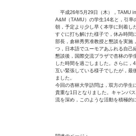
平成26年5月29日（木），TAMU
A&M（TAMU）の学生14名と，引
朝，予定より少し早く本学に到着し
すぐに打ち解けた様子で，休み時間
部長，倉林秀男准教授と懇談を実施
つ，日本語でユーモアあふれる自己
懇談後，国際交流プラザで杏林の学
した時間を過ごしました。さらに，
互い緊張している様子でしたが，最
ました。
今回の杏林大学訪問は，双方の学生
貴重な1日となりました。キャンパ
流を深め，このような活動を積極的