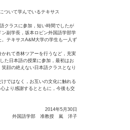
芸術について学んでいるテキサス
英語クラスに参加，短い時間でしたが
ドン副学長，坂本ロビン外国語学部学
。テキサスA&M大学の学生も一人ず
分かれて杏林ツアーを行うなど，充実
備した日本語の授業に参加，最初はお
，笑顔の絶えない日本語クラスとなり
だけではなく，お互いの文化に触れる
に心より感謝するとともに，今後も交
2014年5月30日
外国語学部 准教授 嵐 洋子