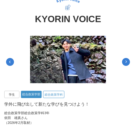
KYORIN VOICE
総合政策学部
学生
総合政策学科
学外に飛び出して新たな学びを見つけよう！
総合政策学部総合政策学科3年
依田 雄真さん
（2026年2月取材）