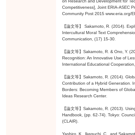
on Research and Development for Tech
Competitiveness], Joint ERIA-ASEC Pr
Community Post 2015 www.eria.org/E
【論文等】 Sakamoto, R. (2014). Explori
Intercultural Moral Text Comprehensio
Communication, (17) 15-30.
【論文等】Sakamoto, R. & Ono, Y. (2014)
Recognition: An Innovative Use of Les
International Educational Cooperation,
【論文等】Sakamoto, R. (2014). Global C
Contribution of a Hybrid Generation. 
Borders: Becoming Members of Globa
Ideas Research Center.
【論文等】Sakamoto, R. (2013). Using S
Handbook, (pp. 62-74). Tokyo: Council 
(CLAIR).
Yashiro, K., Ikeguchi, C., and Sakamot