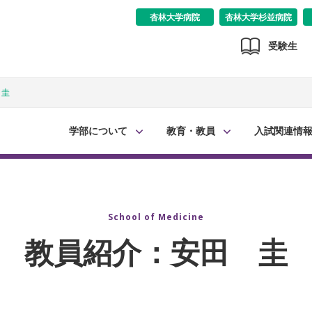
杏林大学病院
杏林大学杉並病院
受験生
 圭
学部について
教育・教員
入試関連情
School of Medicine
教員紹介：安田 圭