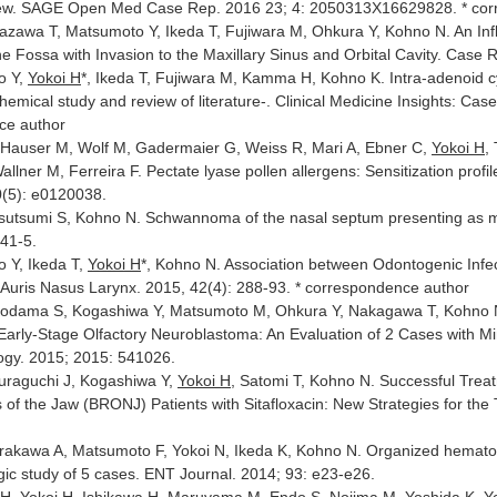
eview. SAGE Open Med Case Rep. 2016 23; 4: 2050313X16629828. * co
Yazawa T, Matsumoto Y, Ikeda T, Fujiwara M, Ohkura Y, Kohno N. An I
ne Fossa with Invasion to the Maxillary Sinus and Orbital Cavity. Case
o Y,
Yokoi H
*, Ikeda T, Fujiwara M, Kamma H, Kohno K. Intra-adenoid cy
mical study and review of literature-. Clinical Medicine Insights: Case
ce author
, Hauser M, Wolf M, Gadermaier G, Weiss R, Mari A, Ebner C,
Yokoi H
,
llner M, Ferreira F. Pectate lyase pollen allergens: Sensitization profi
0(5): e0120038.
Tsutsumi S, Kohno N. Schwannoma of the nasal septum presenting as mu
141-5.
 Y, Ikeda T,
Yokoi H
*, Kohno N. Association between Odontogenic Infec
. Auris Nasus Larynx. 2015, 42(4): 288-93. * correspondence author
Kodama S, Kogashiwa Y, Matsumoto M, Ohkura Y, Nakagawa T, Kohno 
Early-Stage Olfactory Neuroblastoma: An Evaluation of 2 Cases with Min
logy. 2015; 2015: 541026.
Kuraguchi J, Kogashiwa Y,
Yokoi H
, Satomi T, Kohno N. Successful Tre
 of the Jaw (BRONJ) Patients with Sitafloxacin: New Strategies for th
Arakawa A, Matsumoto F, Yokoi N, Ikeda K, Kohno N. Organized hematom
ogic study of 5 cases. ENT Journal. 2014; 93: e23-e26.
 H, Yokoi H, Ishikawa H, Maruyama M, Endo S, Nojima M, Yoshida K, Y