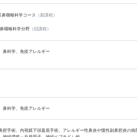
耳鼻咽喉科学コース
（新課程）
耳鼻咽喉科学分野
（旧課程）
、鼻科学、免疫アレルギー
、鼻科学、免疫アレルギー
鼻腔手術、内視鏡下頭蓋底手術、アレルギー性鼻炎や慢性副鼻腔炎の病
、神経増殖・反発因子、神経ペプチド）他