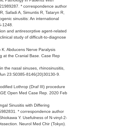
6721989287. * correspondence author
JR, Safadi A, Simuntis R, Tataryn R,
genic sinusitis: An international
5-1248.
on and antiresorptive agent-related
inical study of difficult-to-diagnose
o K. Abducens Nerve Paralysis
g at the Cranial Base. Case Rep
in the nasal sinuses, rhinosinusitis,
20 Jun 23:S0385-8146(20)30130-9.
ified Lothrop (Draf III) procedure
t. SAGE Open Med Case Rep. 2020 Feb
al Sinusitis with Differing
95982831. * correspondence author
hiokawa Y. Usefulness of N-vinyl-2-
ssection. Neurol Med Chir (Tokyo).