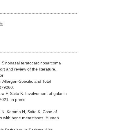
医
. Sinonasal teratocarcinosarcoma
t and review of the literature.
or
 Allergen-Specific and Total
1079260.
ra F, Saito K. Involvement of galanin
 2021, in press
o N, Kamma H, Saito K. Case of
inus with bone metastases. Human
ic Pathology in Patients With