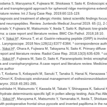
Kodama S, Maruyama K, Fujiwara M, Shiokawa Y, Saito K. Endoscopic e
al and transpterygoid approach for sphenoid ridge meningioma extendi
erature review. Int J Surg Case Rep. 2019;60:115-119.
Diagnosis and treatment of allergic rhinitis: latest scientific findings f
and neuropeptides. Review. Juntendo Medical Journal 2019. 65 (1), 2-
Terado Y, Fujiwara M, Matsumoto Y, Ikeda T, Saito K. Biphasic low-grad
a: a case report and literature review. BMC Clin Pathol. 2018;18:10.
o Y,
Yokoi H
*, Kimura T, et al: Gastrin-releasing peptide (GRP) is involv
ice. Laryngoscope. 2018 Nov;128(11):E377-E384. * correspondence auth
H,
Yokoi H
*, Ohara A, Fujiwara M, Takayama N, Saito K. Primary diffuse 
 report and literature review. Radiol Case Rep. 2018;13(3):635-639. * 
H,
Yokoi H
*, Fujiwara M, Sato D, Saito K. Paraneoplastic limbic encephal
 and craniopharyngioma: A case report and literature review. Medicine
ce author
 T, Kodama S, Kobayashi M, Sanuki T, Tanaka S, Hanai N, Hanazawa
Omori K. Endoscopic endonasal management of esthesioneuroblastoma: 
arynx. 2018 45:281-285.
Yoshitake H, Matsumoto Y, Kawada M, Takato Y, Shinagawa K, Sakurai H,
hydrate determinants-specific IgE in pollen allergy testing. Asia Pac All
M,
Yokoi H
*, Maruyama K, Matsumoto Y, Yamanaka H, Ikeda T, Shiokawa Y
ith postoperative frontal sinus pyocele and inverted papilloma in the na