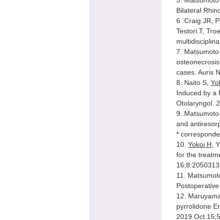
Bilateral Rhi
6. Craig JR, P
Testori T, Tro
multidiscipli
7. Matsumoto
osteonecrosis 
cases. Auris 
8. Naito S,
Yo
Induced by a 
Otolaryngol. 
9. Matsumoto
and antiresor
* corresponde
10.
Yokoi H
, 
for the treat
16;8:205031
11. Matsumot
Postoperative
12. Maruyam
pyrrolidone E
2019 Oct 15;5