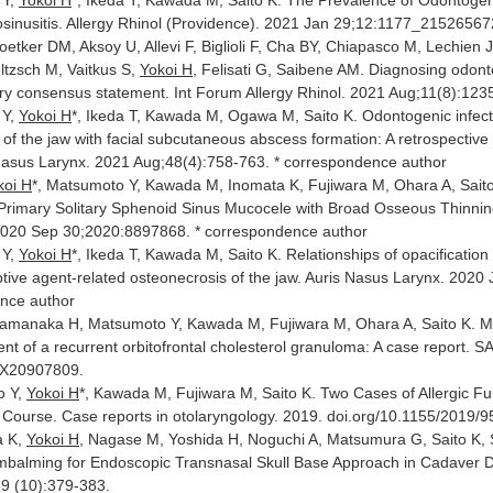
nosinusitis. Allergy Rhinol (Providence). 2021 Jan 29;12:1177_215265
oetker DM, Aksoy U, Allevi F, Biglioli F, Cha BY, Chiapasco M, Lechien 
eltzsch M, Vaitkus S,
Yokoi H
, Felisati G, Saibene AM. Diagnosing odonto
nary consensus statement. Int Forum Allergy Rhinol. 2021 Aug;11(8):123
 Y,
Yokoi H
*, Ikeda T, Kawada M, Ogawa M, Saito K. Odontogenic infecti
of the jaw with facial subcutaneous abscess formation: A retrospective cl
Nasus Larynx. 2021 Aug;48(4):758-763. * correspondence author
koi H
*, Matsumoto Y, Kawada M, Inomata K, Fujiwara M, Ohara A, Sait
Primary Solitary Sphenoid Sinus Mucocele with Broad Osseous Thinnin
2020 Sep 30;2020:8897868. * correspondence author
 Y,
Yokoi H
*, Ikeda T, Kawada M, Saito K. Relationships of opacification 
ptive agent-related osteonecrosis of the jaw. Auris Nasus Larynx. 20
nce author
Yamanaka H, Matsumoto Y, Kawada M, Fujiwara M, Ohara A, Saito K. Mod
ment of a recurrent orbitofrontal cholesterol granuloma: A case repor
3X20907809.
o Y,
Yokoi H
*, Kawada M, Fujiwara M, Saito K. Two Cases of Allergic Fung
 Course. Case reports in otolaryngology. 2019. doi.org/10.1155/2019/
a K,
Yokoi H
, Nagase M, Yoshida H, Noguchi A, Matsumura G, Saito K, S
mbalming for Endoscopic Transnasal Skull Base Approach in Cadaver Di
9 (10):379-383.