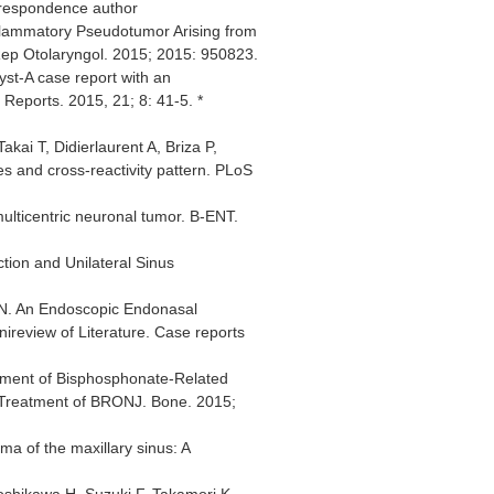
rrespondence author
nflammatory Pseudotumor Arising from
 Rep Otolaryngol. 2015; 2015: 950823.
st-A case report with an
 Reports. 2015, 21; 8: 41-5. *
 Takai T, Didierlaurent A, Briza P,
les and cross-reactivity pattern. PLoS
lticentric neuronal tumor. B-ENT.
tion and Unilateral Sinus
N. An Endoscopic Endonasal
ireview of Literature. Case reports
atment of Bisphosphonate-Related
e Treatment of BRONJ. Bone. 2015;
a of the maxillary sinus: A
oshikawa H, Suzuki F, Takamori K,