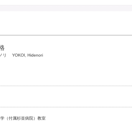
格
ノリ
YOKOI, Hidenori
科学（付属杉並病院）教室