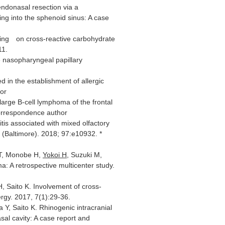
ndonasal resection via a
ng into the sphenoid sinus: A case
ocusing on cross-reactive carbohydrate
11.
e nasopharyngeal papillary
ed in the establishment of allergic
or
large B-cell lymphoma of the frontal
correspondence author
itis associated with mixed olfactory
 (Baltimore). 2018; 97:e10932. *
 T, Monobe H,
Yokoi H
, Suzuki M,
A retrospective multicenter study.
 Saito K. Involvement of cross-
ergy. 2017, 7(1):29-36.
, Saito K. Rhinogenic intracranial
sal cavity: A case report and