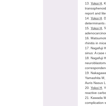
13.
Yokoi H
, 
transsphenoid
report and lit
14.
Yokoi H
. 
determinants 
15.
Yokoi H
, 
adenocarcinom
16. Matsumot
rhinitis in m
17. Nagafuji 
sinus: A case
18. Nagafuji 
neuroblastoma
corresponden
19. Nakagawa
Yamashita M, 
Auris Nasus L
20.
Yokoi H
, 
reactive carbo
21. Kawada 
complication w