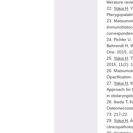
literature r
22.
Yokoi H
, 
Pterygopalati
23. Matsumot
immunohistoche
corresponden
24. Pichler U
Behrendt H, Wa
One. 2015; 1
25.
Yokoi H
, 
2015; 11(2): 
26. Matsumoto
Opacification
27.
Yokoi H
, 
Approach for 
in otolaryngo
28. Ikeda T, 
Osteonecrosis
73: 217-22.
29.
Yokoi H
, 
clinicopathol
30. Yoshitake