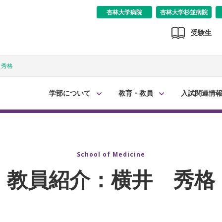
杏林大学病院
杏林大学杉並病院
受験生
 秀格
学部について
教育・教員
入試関連情
School of Medicine
教員紹介：横井 秀格