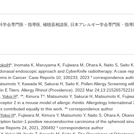
科学会専門医・指導医, 補聴器相談医, 日本アレルギー学会専門医・指導
okoiH
*, Inomata K, Maruyama K, Fujiwara M, Ohara A, Naito S, Saito K
ndonasal endoscopic approach and CyberKnife radiotherapy: A case repor
ems in Cancer: Case Reports 10, 100233, 2023 * correspondence auth
atsumoto Y, Kawada M, Sakurai H, Saito K. Pollen Allergy Screening with
n E Titers. Allergy Rhinol (Providence). 2022 Mar 24;13:2152657522
,
Yokoi H
*, **, Kimura T*, Matsumoto Y, Sakurai H, Matsumoto K, Fujiwa
ceptor 2 in a mouse model of allergic rhinitis. Allergology International
s contributed equally to this work. ** correspondence author
Yokoi H
*, Fujiwara M, Kimura Y, Matsumoto Y, Naito S, Ohara A, Okan
cription factor-1-positive neuroendocrine carcinoma of the sphenoid s
se Reports 24, 2021, 200492 * correspondence author
 Y,
Yokoi H
*, Ikeda T, Kawada M, Saito K. The Prevalence of Odontogen