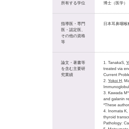
所有する学位
博士（医学）
指導医・専門
日本耳鼻咽喉
医・認定医、
その他の資格
等
論文・著書等
1. TanakaS,
Y
を含む主要研
treated via e
究業績
Current Probl
2.
Yokoi H
, M
Immunoglobuli
3. Kawada M*
and galanin re
*These author
4. Inomata K,
thyroid trans
Pathology: Ca
5. Matsumoto