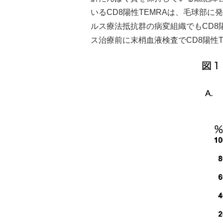
いるCD8陽性TEMRAは、毛球部
ルス療法抵抗群の病変組織でもCD8
ス治療前に末梢血液検査でCD8陽性