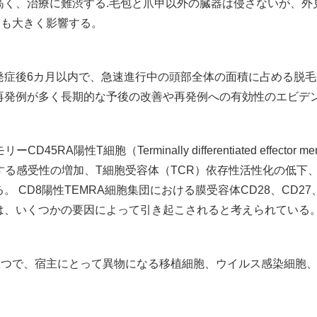
高く、治療に難渋する.毛包と爪甲以外の臓器は侵さないが、外
にも大きく影響する。
発症後6カ月以内で、急速進行中の頭部全体の面積に占める脱毛
再発例が多く長期的な予後の改善や再発例への有効性のエビデ
T細胞（Terminally differentiated effector memory T
対する感受性の増加、T細胞受容体（TCR）依存性活性化の低下
CD8陽性TEMRA細胞集団における膜受容体CD28、CD27、
現は、いくつかの要因によって引き起こされると考えられている
ひとつで、宿主にとって異物になる移植細胞、ウイルス感染細胞