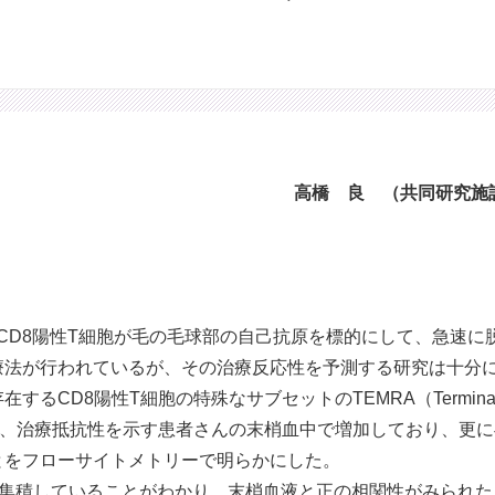
高橋 良 （共同研究施
性CD8陽性T細胞が毛の毛球部の自己抗原を標的にして、急速
療法が行われているが、その治療反応性を予測する研究は十分
陽性T細胞の特殊なサブセットのTEMRA（Terminally different
g CD45RA）が、治療抵抗性を示す患者さんの末梢血中で増加してお
とをフローサイトメトリーで明らかにした。
Aが集積していることがわかり、末梢血液と正の相関性がみられた