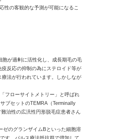
反応性の客観的な予測が可能になるこ
D8陽性T細胞が過剰に活性化し、成長期毛の毛
免疫反応の抑制の為にステロイド等が
ス療法が行われています。しかしなが
「フローサイトメトリー」と呼ばれ
トのTEMRA（Terminally
対して抵抗性を示す難治性の広汎性円形脱毛症患者さん
ーゼのグランザイムBといった細胞溶
のひとつです。パルス療法抵抗群で増加して