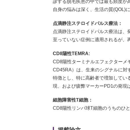
診する脱毛疾患の中では最も頻度が
自身の悩みは深く、生活の質(QOL)
点滴静注ステロイドパルス療法：
点滴静注ステロイドパルス療法は、
至っていない症例に適用されるが、
CD8陽性TEMRA:
CD8陽性ターミナルエフェクターメモリーCD45RA陽性
CD45RA）は、生来のシグナルに
特徴とし、特に高齢者で増加している。 
現、および疲弊マーカーPD1の発
細胞障害性T細胞：
CD8陽性リンパ球T細胞のうちの