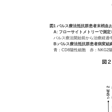
図1 パルス療法抵抗群患者末梢血
A: フローサイトメトリーで測定
パルス療法開始前から治療経過中にわた
B:パルス療法抵抗群患者病変組
青：CD8陽性細胞 赤：NKG2