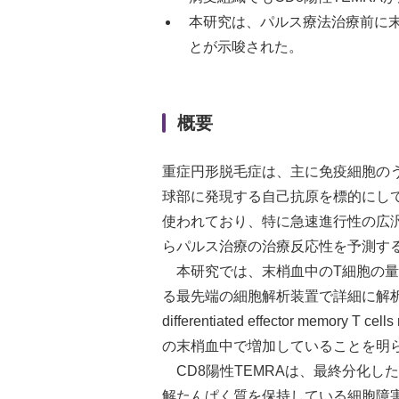
本研究は、パルス療法治療前に末
とが示唆された。
概要
重症円形脱毛症は、主に免疫細胞のうちnatu
球部に発現する自己抗原を標的にし
使われており、特に急速進行性の広
らパルス治療の治療反応性を予測す
本研究では、末梢血中のT細胞の量
る最先端の細胞解析装置で詳細に解析し
differentiated effector m
の末梢血中で増加していることを明
CD8陽性TEMRAは、最終分化し
解たんぱく質を保持している細胞障害性T細