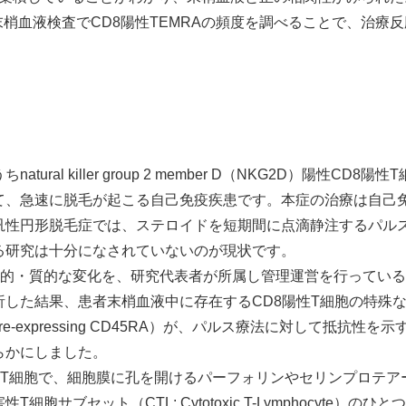
梢血液検査でCD8陽性TEMRAの頻度を調べることで、治療
ral killer group 2 member D（NKG2D）陽性C
て、急速に脱毛が起こる自己免疫疾患です。本症の治療は自己
汎性円形脱毛症では、ステロイドを短期間に点滴静注するパル
る研究は十分になされていないのが現状です。
的・質的な変化を、研究代表者が所属し管理運営を行っている
た結果、患者末梢血液中に存在するCD8陽性T細胞の特殊なサブセッ
emory T cells re-expressing CD45RA）が、パルス療法に
らかにしました。
たT細胞で、細胞膜に孔を開けるパーフォリンやセリンプロテア
胞サブセット（CTL: Cytotoxic T-Lymphocyte）