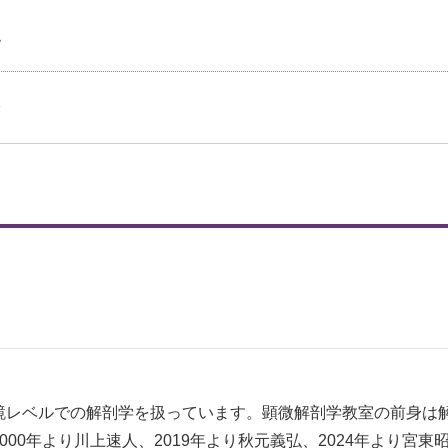
弘
介
鏡レベルでの解剖学を扱っています。顕微解剖学教室の前身は
00年より川上速人、2019年より秋元義弘、2024年より宮