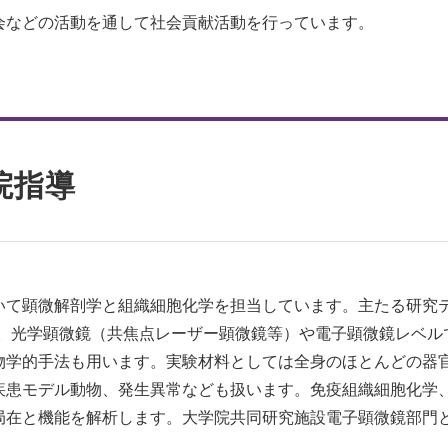
会などの活動を通して社会貢献活動を行っています。
院指導
いて顕微解剖学と組織細胞化学を担当しています。主たる研究
す。光学顕微鏡（共焦点レーザー顕微鏡等）や電子顕微鏡レベル
物学的手法も用います。実験材料としては全身のほとんどの器
ル動物、発生異常なども扱います。免疫組織細胞化学、in situ 
局在と機能を解析します。大学院共同研究施設電子顕微鏡部門