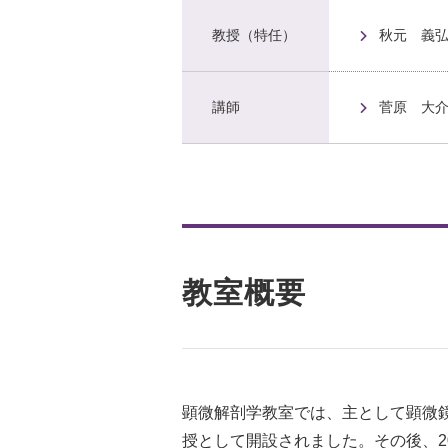
教授（特任）
秋元 義
講師
菅原 大
教室概要
顕微解剖学教室では、主として顕微
授として開設されました。その後、20