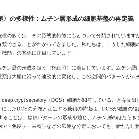
胞〉の多様性：ムチン層形成の細胞基盤の再定義
胞種の多くは、その形態的特徴にもとづいて分類されています
分類できることがわかってきました。私たちは、こうした細胞
「機能」の関係に注目しています。
ムチン層の形成を担う〈杯細胞〉に着目しています。ムチン層
種類は大腸に沿って連続的に変化し、この空間的パターンがム
ep crypt secretory（DCS）細胞が関与していること
にしたDCSの分布と産生する糖鎖の特徴は、DCSが独自の
布することは、糖鎖パターンの形成を通じ、ムチン層のはたらき
物学・免疫学・栄養学などの広範な分野においても、新たな理