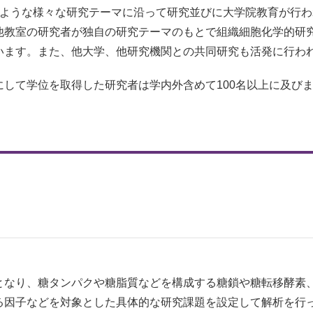
るような様々な研究テーマに沿って研究並びに大学院教育が行
他教室の研究者が独自の研究テーマのもとで組織細胞化学的研
います。また、他大学、他研究機関との共同研究も活発に行わ
して学位を取得した研究者は学内外含めて100名以上に及び
となり、糖タンパクや糖脂質などを構成する糖鎖や糖転移酵素
る因子などを対象とした具体的な研究課題を設定して解析を行