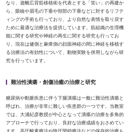
なり、遊離広背筋移植術を代表とする「笑い」の再建か
ら、眼瞼や眉毛の下垂や頬部の下垂などに対するリフテ
ィングの手術も行っており、より自然な表情を取り戻す
ために最適な治療法を提供しています。筋組織の生理機
能に関する研究や神経の再生に関する研究も行ってお
り、現在は健側と麻痺側の顔面神経の間に神経を移植す
る治療法の有効性について、動物実験を併用しながら研
究を行っています。
難治性潰瘍・創傷治癒の治療と研究
糖尿病や動脈疾患に伴う下腿潰瘍は一般に難治性潰瘍と
呼ばれ、治療が非常に難しい疾患群の一つです。当教室
では、大浦紀彦教授が中心となって潰瘍の治療を多角的
アプローチで行っており、良好な治療成績をおさめてい
ます。高圧酸素療法や陰圧閉鎖療法などの保存的治療も