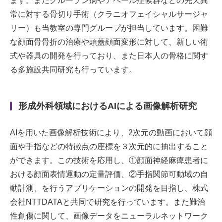
ます。またクルーゾン病やアペール症候群などの先天異
常に対する骨切り手術（クラニオフェイシャルサージャ
リー）も当教室の専門グループが担当しています。困難
な顔面骨骨折の治療や頭蓋顔面変形に対して、新しい術
式や器具の開発を行っており、また日本人の骨格に関す
る多施設共同研究も行っています。
形成外科領域におけるAIによる画像解析研究
AIを用いた画像解析技術により、2次元の動画において顔
面や手指などの特徴点の座標を３次元的に抽出すること
ができます。この技術を応用し、①顔面神経麻痺患者に
おける顔面表情運動の定量評価、②手指関節可動域の自
動計測、を行うアプリケーションの開発を目指し、株式
会社NTTDATAと共同で研究を行っています。また難治
性創傷に関して、画像データをニューラルネットワーク