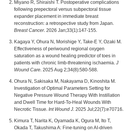
Miyano R, Shiraishi T. Postoperative complications
following prepectoral versus subpectoral tissue
expander placement in immediate breast
reconstruction: a retrospective study from Japan.
Breast Cancer
. 2026 Jan;33(1):147-155.
Kagaya Y, Ohura N, Morishige Y, Take-E Y, Ozaki M.
Effectiveness of periwound regional oxygen
saturation as a wound healing predictor of toes in
patients with chronic limb-threatening ischaemia.
J
Wound Care
. 2025 Aug 2;34(8):580-588.
Ohura N, Sakisaka M, Nakayama D, Kinoshita M.
Investigation of Optimal Parameters Setting for
Negative Pressure Wound Therapy With Instillation
and Dwell Time for Hard-To-Heal Wounds With
Necrotic Tissue.
Int Wound J
. 2025 Jul;22(7):e70716.
Kimura T, Narita K, Oyamada K, Ogura M, Ito T,
Okada T, Takushima A: Fine-tuning on AI-driven