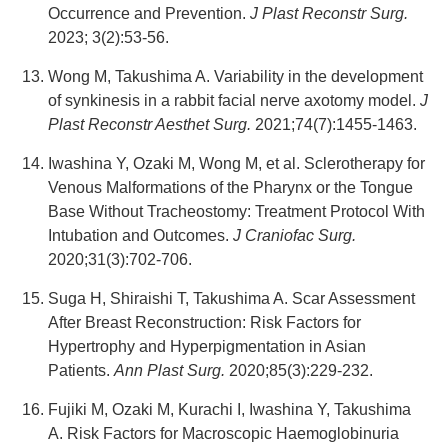
Occurrence and Prevention.
J Plast Reconstr Surg.
2023; 3(2):53-56.
Wong M, Takushima A. Variability in the development
of synkinesis in a rabbit facial nerve axotomy model.
J
Plast Reconstr Aesthet Surg.
2021;74(7):1455-1463.
Iwashina Y, Ozaki M, Wong M, et al. Sclerotherapy for
Venous Malformations of the Pharynx or the Tongue
Base Without Tracheostomy: Treatment Protocol With
Intubation and Outcomes.
J Craniofac Surg.
2020;31(3):702-706.
Suga H, Shiraishi T, Takushima A. Scar Assessment
After Breast Reconstruction: Risk Factors for
Hypertrophy and Hyperpigmentation in Asian
Patients.
Ann Plast Surg.
2020;85(3):229-232.
Fujiki M, Ozaki M, Kurachi I, Iwashina Y, Takushima
A. Risk Factors for Macroscopic Haemoglobinuria