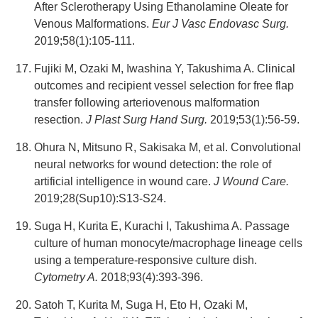
After Sclerotherapy Using Ethanolamine Oleate for
Venous Malformations.
Eur J Vasc Endovasc Surg.
2019;58(1):105-111.
Fujiki M, Ozaki M, Iwashina Y, Takushima A. Clinical
outcomes and recipient vessel selection for free flap
transfer following arteriovenous malformation
resection.
J Plast Surg Hand Surg.
2019;53(1):56-59.
Ohura N, Mitsuno R, Sakisaka M, et al. Convolutional
neural networks for wound detection: the role of
artificial intelligence in wound care.
J Wound Care.
2019;28(Sup10):S13-S24.
Suga H, Kurita E, Kurachi I, Takushima A. Passage
culture of human monocyte/macrophage lineage cells
using a temperature-responsive culture dish.
Cytometry A.
2018;93(4):393-396.
Satoh T, Kurita M, Suga H, Eto H, Ozaki M,