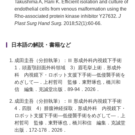
Takushima A, Harii K. Efficient isolation and culture of
endothelial cells from venous malformation using the
Rho-associated protein kinase inhibitor Y27632.
J
Plast Surg Hand Surg.
2018;52(1):60-66.
日本語の解説・書籍など
成田圭吾（分担執筆）：Ⅲ 形成外科内視鏡下手術
1．頭蓋顎顔面外科領域 3）眉毛挙上術．形成外
科 内視鏡下・ロボット支援下手術―低侵襲手術を
めざして―．上村哲司 監修．東野琢也，橋川和
信 編集．克誠堂出版．89-94．2026．
成田圭吾（分担執筆）：Ⅲ 形成外科内視鏡下手術
4．四肢 4）腓腹神経採取．形成外科 内視鏡下・
ロボット支援下手術―低侵襲手術をめざして―．上
村哲司 監修．東野琢也，橋川和信 編集．克誠堂
出版．172-178．2026．