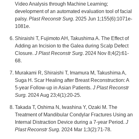
Video Analysis through Machine Learning;
development of an automated evaluation tool of facial
palsy.
Plast Reconstr Surg
. 2025 Jun 1;155(6):1071e-
1081e.
Shiraishi T, Fujimoto AH, Takushima A. The Effect of
Adding an Incision to the Galea during Scalp Defect
Closure.
J Plast Reconstr Surg
. 2024 Nov 8;4(2):61-
68.
Murakami R, Shiraishi T, Imamura M, Takushima A,
Suga H. Scar Healing after Breast Reconstruction: A
5-year Follow-up in Asian Patients.
J Plast Reconstr
Surg.
2024 Aug 23;4(1):20-25.
Takada T, Oshima N, Iwashina Y, Ozaki M. The
Treatment of Mandibular Condylar Fractures Using an
Internal Distraction Device during a 7-year Period.
J
Plast Reconstr Surg.
2024 Mar 1;3(2):71-78.