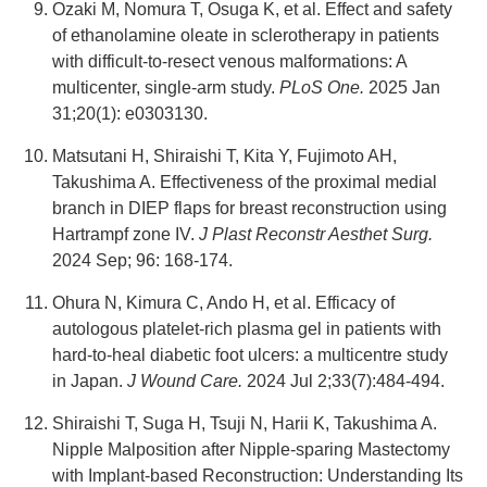
Ozaki M, Nomura T, Osuga K, et al. Effect and safety
of ethanolamine oleate in sclerotherapy in patients
with difficult-to-resect venous malformations: A
multicenter, single-arm study.
PLoS One.
2025 Jan
31;20(1): e0303130.
Matsutani H, Shiraishi T, Kita Y, Fujimoto AH,
Takushima A. Effectiveness of the proximal medial
branch in DIEP flaps for breast reconstruction using
Hartrampf zone IV.
J Plast Reconstr Aesthet Surg.
2024 Sep; 96: 168-174.
Ohura N, Kimura C, Ando H, et al. Efficacy of
autologous platelet-rich plasma gel in patients with
hard-to-heal diabetic foot ulcers: a multicentre study
in Japan.
J Wound Care.
2024 Jul 2;33(7):484-494.
Shiraishi T, Suga H, Tsuji N, Harii K, Takushima A.
Nipple Malposition after Nipple-sparing Mastectomy
with Implant-based Reconstruction: Understanding Its