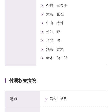
今村 三希子
大島 直也
中山 大輔
松谷 瞳
草間 峻
鍋島 諒大
赤木 健一郎
付属杉並病院
講師
岩科 裕己