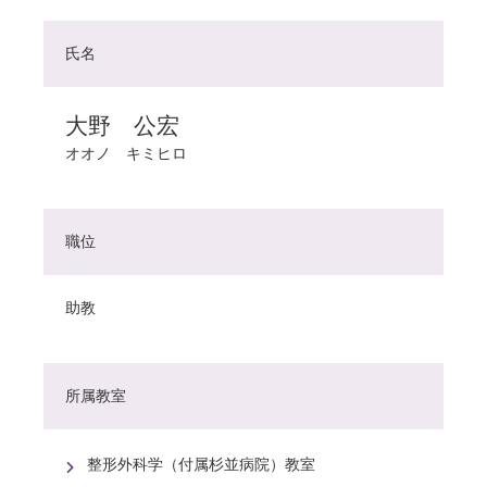
氏名
大野 公宏
オオノ キミヒロ
職位
助教
所属教室
整形外科学（付属杉並病院）教室