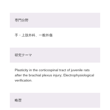
専門分野
手・上肢外科、一般外傷
研究テーマ
Plasticity in the corticospinal tract of juvenile rats
after the brachial plexus injury; Electrophysiological
verification.
略歴