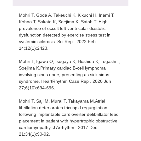
Mohri T, Goda A, Takeuchi K, Kikuchi H, Inami T,
Kohno T, Sakata K, Soejima K, Satoh T. High
prevalence of occult left ventricular diastolic
dysfunction detected by exercise stress test in
systemic sclerosis. Sci Rep . 2022 Feb
14;12(1):2423.
Mohri T, Igawa O, Isogaya K, Hoshida K, Togashi I,
Soejima K.Primary cardiac B-cell lymphoma
involving sinus node, presenting as sick sinus
syndrome. HeartRhythm Case Rep . 2020 Jun
27;6(10):694-696.
Mohri T, Saji M, Murai T, Takayama M.Atrial
fibrillation deteriorates tricuspid regurgitation
following implantable cardioverter defibrillator lead
placement in patient with hypertrophic obstructive
cardiomyopathy. J Arrhythm . 2017 Dec
21;34(1):90-92.