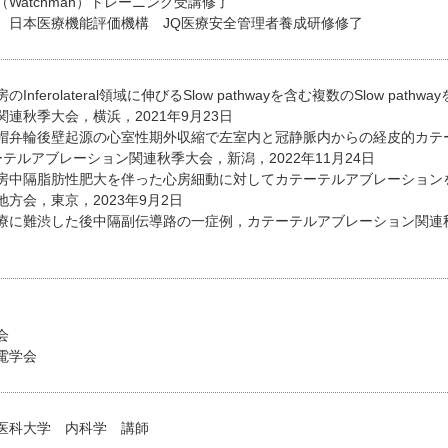
Watchman）トレーニング受講修了
 日本医療機能評価機構 JQ医療安全管理者養成研修修了
Inferolateral領域に伸びるSlow pathwayを含む複数のSlow pat
連秋季大会，横浜，2021年9月23日
帽弁輪後壁起源の心室性期外収縮で左室内と冠静脈内からの経皮的カテ
テルアブレーション関連秋季大会，新潟，2022年11月24日
房中隔脂肪性肥大を伴った心房細動に対してカテーテルアブレーションを
方会，東京，2023年9月2日
療に難渋した後中隔副伝導路の一症例，カテーテルアブレーション関連秋季
会
電学会
医科大学 内科学 講師