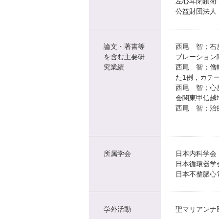
左心耳閉鎖術（
公益財団法人
論文・著書等
西尾 智；右房の
を含む主要研
ブレーション関
究業績
西尾 智；僧
た1例，カテー
西尾 智；心
会関東甲信越地
西尾 智；治
所属学会
日本内科学会
日本循環器学
日本不整脈心
学外活動
聖マリアンナ