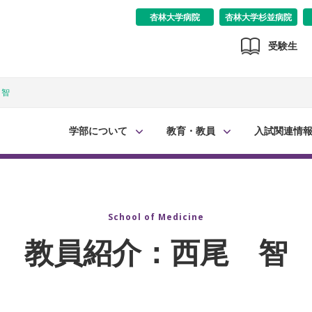
杏林大学病院
杏林大学杉並病院
受験生
 智
学部について
教育・教員
入試関連情
School of Medicine
教員紹介：西尾 智