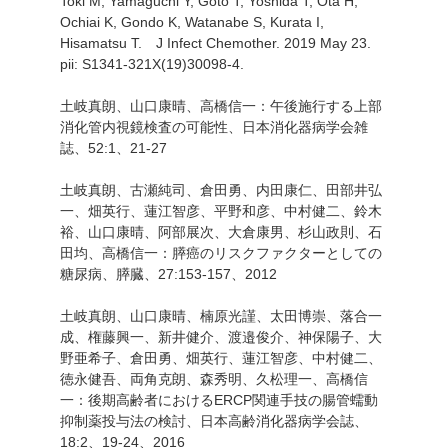
Toki M, Yamaguchi Y, Goto T, Yoshida T, Ota H,
Ochiai K, Gondo K, Watanabe S, Kurata I,
Hisamatsu T. J Infect Chemother. 2019 May 23.
pii: S1341-321X(19)30098-4.
土岐真朗、山口康晴、高橋信一：午後施行する上部
消化管内視鏡検査の可能性、日本消化器病学会雑
誌、52:1、21-27
土岐真朗、古瀬純司、倉田勇、内田康仁、田部井弘
一、畑英行、蓮江智彦、平野和彦、中村健二、鈴木
裕、山口康晴、阿部展次、大倉康男、杉山政則、石
田均、高橋信一：膵癌のリスクファクターとしての
糖尿病、膵臓、27:153-157、2012
土岐真朗、山口康晴、楠原光謹、太田博崇、落合一
成、権藤興一、新井健介、渡邉俊介、神保陽子、大
野亜希子、倉田勇、畑英行、蓮江智彦、中村健二、
徳永健吾、両角克朗、森秀明、久松理一、高橋信
一：後期高齢者におけるERCP関連手技の腸管蠕動
抑制薬投与法の検討、日本高齢消化器病学会誌、
18:2、19-24、2016