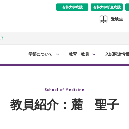
杏林大学病院
杏林大学杉並病院
受験生
聖子
学部について
教育・教員
入試関連情
School of Medicine
教員紹介：麓 聖子