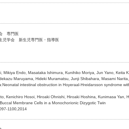
会 専門医
生児学会 新生児専門医・指導医
, Mikiya Endo, Masataka Ishimura, Kunihiko Moriya, Jun Yano, Keita 
kazu Maruyama, Hideki Muramatsu, Junji Shibahara, Masami Narita, S
:Neonatal intestinal obstruction in Hoyeraal-Hreidarsson syndrome wit
, Kenichiro Hosoi, Hiroaki Ohnishi, Hiroaki Hoshina, Kunimasa Yan, H
Buccal Membrane Cells in a Monochorionic Dizygotic Twin
1097-1100,2014