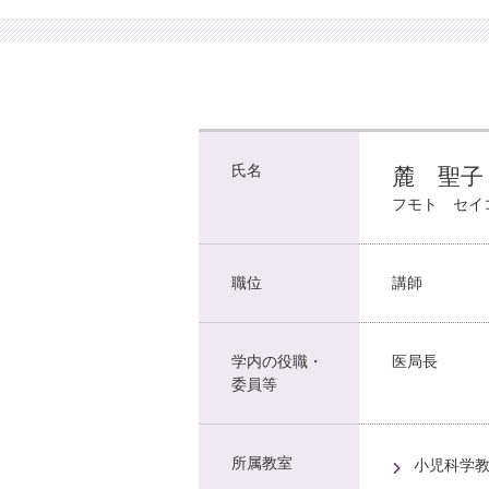
氏名
麓 聖子
フモト セイ
職位
講師
学内の役職・
医局長
委員等
所属教室
小児科学