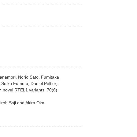
Kanamori, Norio Sato, Fumitaka
eiko Fumoto, Daniel Peltier,
h novel RTEL1 variants. 70(6)
iroh Saji and Akira Oka