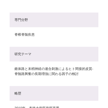
専門分野
脊椎脊髄疾患
研究テーマ
錐体路と末梢神経の連合刺激によるヒト間接的皮質-
脊髄路興奮の長期増強に関わる因子の検討
略歴
2010年 杏林大学医学部卒業