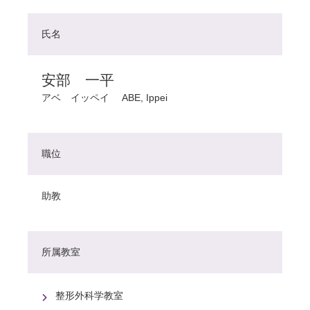
氏名
安部 一平
アベ イッペイ
ABE, Ippei
職位
助教
所属教室
整形外科学教室