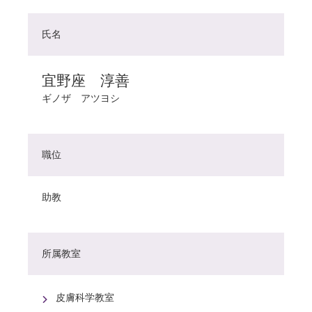
氏名
宜野座 淳善
ギノザ アツヨシ
職位
助教
所属教室
皮膚科学教室