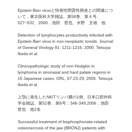
Epstein-Barr virusと特発性間質性肺炎との関連につ
いて．東京医科大学雑誌、第58巻、第４号、
527−532、2000．池田 哲也、水野 文雄 他
Detection of lymphocytes productively infected with
Epstein-Barr virus in non-neoplastic tonsils. Journal
of General Virology 81: 1211-1216, 2000. Tetsuya
Ikeda et al.
Clinicopathologic study of non-Hodgkin in
lymphoma in sinonasal and hard palate regions in
15 Japanese cases. ORL, 67:23-29, 2005. Tetsuya
Ikeda et al.
上顎に発生したNK/Tリンパ腫の1例、日本口腔外科
学会雑誌、第52巻、第6号：346-349,2006．池田
哲也 他2名
Successful treatment of bisphosphonate-related
osteonecrosis of the jaw (BRONJ) patients with