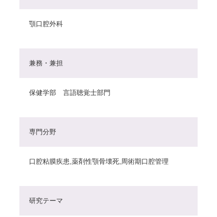
顎口腔外科
兼務・兼担
保健学部 言語聴覚士部門
専門分野
口腔粘膜疾患,薬剤性顎骨壊死,周術期口腔管理
研究テーマ