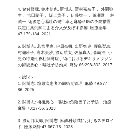
4. 猪狩賢蔵, 鈴木信也, 関博志, 野村嘉奈子， 外園弥
生， 吉田蘭子， 阪上貴子， 伊藤智一， 荒瀬透， 林
誠一: 術後悪心嘔吐の発症率と麻酔科医の予防措置
決定に薬剤師による介入が及ぼす影響. 医療薬学
47:179-184. 2021.
5. 関博志, 若宮里恵, 伊原奈帆, 出野智史, 蓑島梨恵,
村瀬玲子, 高木美沙, 渡辺航太, 佐藤真人, 森崎浩: 小
児の特発性脊柱側弯症手術におけるデキサメタゾン
の術後悪心・嘔吐予防効果. 麻酔 66:298-302. 2017.
＜総説＞
1. 関博志: 糖尿病患者の周術期管理. 麻酔 49:977-
86. 2025
2. 関博志: 術後悪心・嘔吐の危険因子と予防・治療.
麻酔 73:27-36. 2023
3. 渡辺邦太郎, 関博志: 麻酔科領域におけるステロイ
ド. 臨床麻酔 47:667-75. 2023