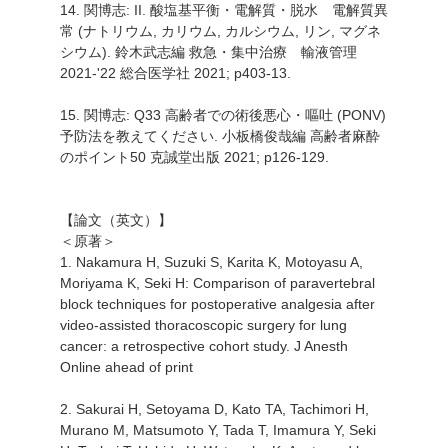
14. 関博志: II. 酸塩基平衡・電解質・脱水 電解質異
常 (ナトリウム, カリウム, カルシウム, リン, マグネ
シウム). 鈴木武志編 救急・集中治療 輸液管理
2021-'22 総合医学社 2021; p403-13.
15. 関博志: Q33 高齢者での術後悪心・嘔吐 (PONV)
予防法を教えてください. 小板橋俊哉編 高齢者麻酔
のポイント50 克誠堂出版 2021; p126-129.
【論文（英文）】
＜原著＞
1. Nakamura H, Suzuki S, Karita K, Motoyasu A,
Moriyama K, Seki H: Comparison of paravertebral
block techniques for postoperative analgesia after
video-assisted thoracoscopic surgery for lung
cancer: a retrospective cohort study. J Anesth
Online ahead of print
2. Sakurai H, Setoyama D, Kato TA, Tachimori H,
Murano M, Matsumoto Y, Tada T, Imamura Y, Seki