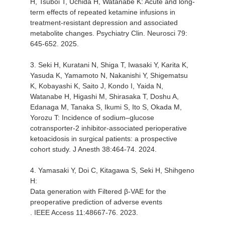
H, Tsuboi T, Uchida H, Watanabe K: Acute and long‐
term effects of repeated ketamine infusions in
treatment‐resistant depression and associated
metabolite changes. Psychiatry Clin. Neurosci 79:
645-652. 2025.
3. Seki H, Kuratani N, Shiga T, Iwasaki Y, Karita K,
Yasuda K, Yamamoto N, Nakanishi Y, Shigematsu
K, Kobayashi K, Saito J, Kondo I, Yaida N,
Watanabe H, Higashi M, Shirasaka T, Doshu A,
Edanaga M, Tanaka S, Ikumi S, Ito S, Okada M,
Yorozu T: Incidence of sodium–glucose
cotransporter-2 inhibitor-associated perioperative
ketoacidosis in surgical patients: a prospective
cohort study. J Anesth 38:464-74. 2024.
4. Yamasaki Y, Doi C, Kitagawa S, Seki H, Shihgeno
H:
Data generation with Filtered β-VAE for the
preoperative prediction of adverse events
. IEEE Access 11:48667-76. 2023.