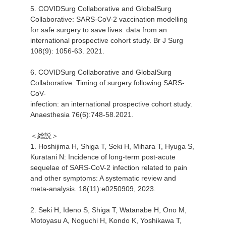
5. COVIDSurg Collaborative and GlobalSurg
Collaborative: SARS-CoV-2 vaccination modelling
for safe surgery to save lives: data from an
international prospective cohort study. Br J Surg
108(9): 1056-63. 2021.
6. COVIDSurg Collaborative and GlobalSurg
Collaborative: Timing of surgery following SARS-
CoV-
infection: an international prospective cohort study.
Anaesthesia 76(6):748-58.2021.
＜総説＞
1. Hoshijima H, Shiga T, Seki H, Mihara T, Hyuga S,
Kuratani N: Incidence of long-term post-acute
sequelae of SARS-CoV-2 infection related to pain
and other symptoms: A systematic review and
meta-analysis. 18(11):e0250909, 2023.
2. Seki H, Ideno S, Shiga T, Watanabe H, Ono M,
Motoyasu A, Noguchi H, Kondo K, Yoshikawa T,