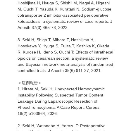
Hoshijima H, Hyuga S, Shishii M, Nagai A, Higashi
M, Ouchi T, Yasuda K, Kuratani N. Sodium-glucose
cotransporter 2 inhibitor-associated perioperative
ketoacidosis: a systematic review of case reports. J
Anesth 37(3):465-73, 2023.
3. Seki H, Shiga T, Mihara T, Hoshijima H,
Hosokawa Y, Hyuga S, Fujita T, Koshika K, Okada
R, Kurose H, Ideno S, Ouchi T: Effects of intrathecal
opioids on cesarean section: a systematic review
and Bayesian network meta-analysis of randomized
controlled trials. J Anesth 35(6):911-27, 2021.
＜症例報告＞
1. Hirata M, Seki H: Unexpected Hemodynamic
Instability Following Suspected Tumor Content
Leakage During Laparoscopic Resection of
Pheochromocytoma: A Case Report. Cureus
18(2):e103864, 2026.
2. Seki H, Watanabe H, Yorozu T: Postoperative