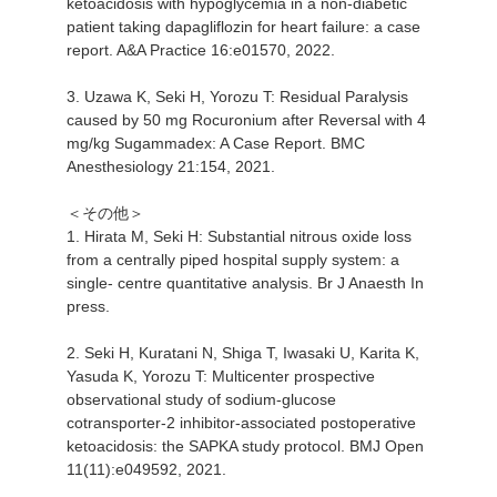
ketoacidosis with hypoglycemia in a non-diabetic
patient taking dapagliflozin for heart failure: a case
report. A&A Practice 16:e01570, 2022.
3. Uzawa K, Seki H, Yorozu T: Residual Paralysis
caused by 50 mg Rocuronium after Reversal with 4
mg/kg Sugammadex: A Case Report. BMC
Anesthesiology 21:154, 2021.
＜その他＞
1. Hirata M, Seki H: Substantial nitrous oxide loss
from a centrally piped hospital supply system: a
single- centre quantitative analysis. Br J Anaesth In
press.
2. Seki H, Kuratani N, Shiga T, Iwasaki U, Karita K,
Yasuda K, Yorozu T: Multicenter prospective
observational study of sodium-glucose
cotransporter-2 inhibitor-associated postoperative
ketoacidosis: the SAPKA study protocol. BMJ Open
11(11):e049592, 2021.