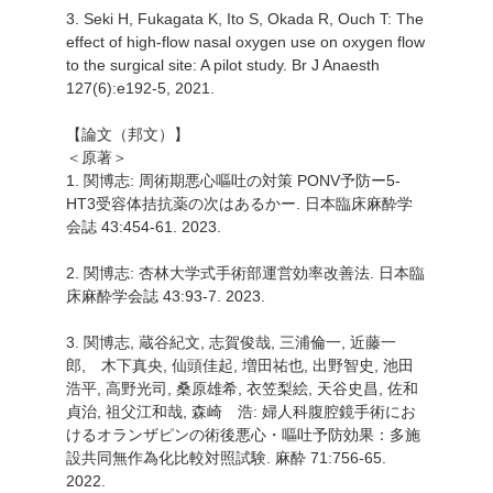
3. Seki H, Fukagata K, Ito S, Okada R, Ouch T: The
effect of high-flow nasal oxygen use on oxygen flow
to the surgical site: A pilot study. Br J Anaesth
127(6):e192-5, 2021.
【論文（邦文）】
＜原著＞
1. 関博志: 周術期悪心嘔吐の対策 PONV予防ー5-
HT3受容体拮抗薬の次はあるかー. 日本臨床麻酔学
会誌 43:454-61. 2023.
2. 関博志: 杏林大学式手術部運営効率改善法. 日本臨
床麻酔学会誌 43:93-7. 2023.
3. 関博志, 蔵谷紀文, 志賀俊哉, 三浦倫一, 近藤一
郎, 木下真央, 仙頭佳起, 増田祐也, 出野智史, 池田
浩平, 高野光司, 桑原雄希, 衣笠梨絵, 天谷史昌, 佐和
貞治, 祖父江和哉, 森崎 浩: 婦人科腹腔鏡手術にお
けるオランザピンの術後悪心・嘔吐予防効果：多施
設共同無作為化比較対照試験. 麻酔 71:756-65.
2022.