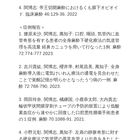
4. 関博志: 帝王切開麻酔におけるくも膜下オピオイ
ド. 臨床麻酔 46:129-36. 2022
＜症例報告＞
1. 腰原未沙, 関博志, 萬知子: 口腔, 咽頭, 気管内に血
管奇形を有する患者の全身麻酔下硬化療法の気道管
理を高流量 経鼻カニュラを用いて行なった1例. 麻酔
72:774-777 2023.
2. 吉川貴紘, 関博志, 櫻井準, 村尾昌美, 萬知子: 全身
麻酔導入後に電気けいれん療法の通電を見合わせた
ことで覚醒記憶が明らかとなったうつ病の一例. 麻
酔 72:788-790, 2023.
3. 岡田玲奈, 関博志, 橘継国, 小鹿恭太郎, 大内貴志:
輪状甲状間膜穿刺チューブの予防的留置により低酸
素血症から速やかに回復した口腔悪性腫瘍手術患者
の１症例. 麻酔 70:1088-91. 2021.
4. 小野元彰, 関博志, 萬知子: 左肩の静脈奇形に対す
る硬化療法で気管壁の異常血管より出血をきたした