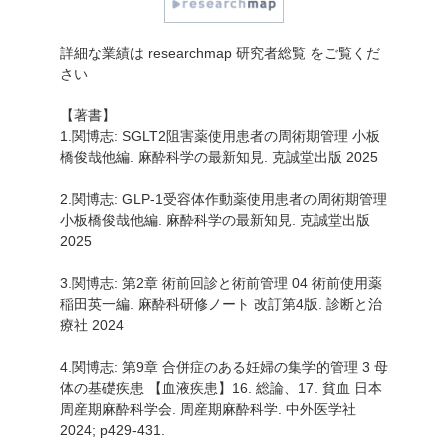
詳細な業績は
researchmap 研究者総覧
をご覧くだ
さい
【著書】
1.関博志: SGLT2阻害薬使用患者の周術期管理 小板
橋俊哉他編. 麻酔科学の最新知見. 克誠堂出版 2025
2.関博志: GLP-1受容体作動薬使用患者の周術期管理
小板橋俊哉他編. 麻酔科学の最新知見. 克誠堂出版
2025
3.関博志: 第2章 術前回診と術前管理 04 術前使用薬
稲田英一編. 麻酔科研修ノート 改訂第4版. 診断と治
療社 2024
4.関博志: 第9章 合併症のある妊婦の集学的管理 3 母
体の基礎疾患 【血液疾患】16. 総論、17. 貧血 日本
周産期麻酔科学会. 周産期麻酔科学. 中外医学社
2024; p429-431.