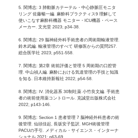
5. 関博志: 3 肺動脈カテーテル・中心静脈圧モニタ
リング 佐藤暢一編. 麻酔科プラクティス9 理解して
使いこなす麻酔科機器 モニター・ICU機器・ペース
メーカー. 文光堂 2023; p34-38.
6. 関博志: 29 脳神経外科手術患者の周術期輸液管理.
鈴木武編. 輸液管理のすべて 研修医からの質問257.
総合医学社 2023; p551-558.
7. 関博志: 第2章 術前評価と管理 5 周術期の口腔管
理. 中山禎人編. 麻酔における気道管理の手技と知識
を知る. 日本維持新報社 2022; p54-58.
8. 関博志: IV. 消化器系 30制吐薬 小竹良文編. 手術患
者の術前使用薬コントロール. 克誠堂出版株式会社
2022; p143-146.
9. 関博志: Section 1 患者管理 7 脳神経外科患者の術
後管理. 仙頭佳起, 長坂安子監訳. MGH術後管理
PACUの手引. メディカル・サイエンス・インターナ
ショナル 2021; p63-69.