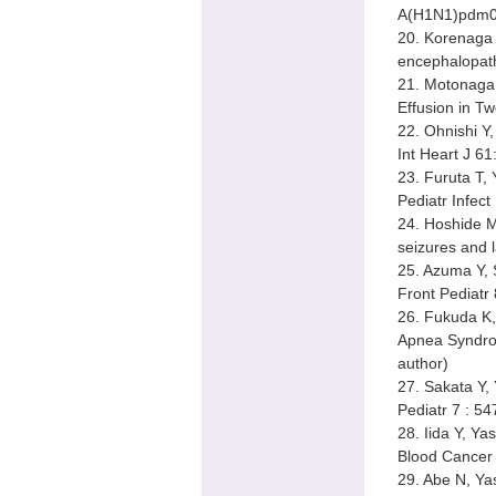
A(H1N1)pdm09 
20. Korenaga 
encephalopath
21. Motonaga 
Effusion in Tw
22. Ohnishi Y
Int Heart J 6
23. Furuta T, 
Pediatr Infec
24. Hoshide M,
seizures and 
25. Azuma Y, 
Front Pediatr
26. Fukuda K,
Apnea Syndrom
author)
27. Sakata Y, 
Pediatr 7 : 5
28. Iida Y, Ya
Blood Cancer 
29. Abe N, Ya