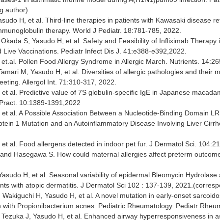
g author)
asudo H, et al. Third-line therapies in patients with Kawasaki disease ref
mmunoglobulin therapy. World J Pediatr. 18:781-785, 2022.
 Okada S, Yasudo H, et al. Safety and Feasibility of Infliximab Therap
Live Vaccinations. Pediatr Infect Dis J. 41:e388-e392,2022.
et.al. Pollen Food Allergy Syndrome in Allergic March. Nutrients. 14:2
amari M, Yasudo H, et al. Diversities of allergic pathologies and their 
ting. Allergol Int. 71:310-317, 2022.
et al. Predictive value of 7S globulin-specific IgE in Japanese macadam
Pract. 10:1389-1391,2022
 et al. A Possible Association Between a Nucleotide-Binding Domain L
otein 1 Mutation and an Autoinflammatory Disease Involving Liver Cirr
et al. Food allergens detected in indoor pet fur. J Dermatol Sci. 104:2
and Hasegawa S. How could maternal allergies affect preterm outcomes 
Yasudo H, et al. Seasonal variability of epidermal Bleomycin Hydrolase a
ents with atopic dermatitis. J Dermatol Sci 102 : 137-139, 2021.(corres
 Wakiguchi H, Yasudo H, et al. A novel mutation in early-onset sarcoido
n with Propionibacterium acnes. Pediatric Rheumatology. Pediatr Rheum
T, Tezuka J, Yasudo H, et al. Enhanced airway hyperresponsiveness in a