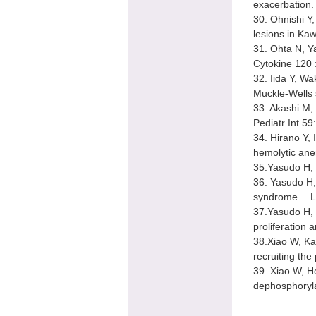
exacerbation.
30. Ohnishi Y,
lesions in Ka
31. Ohta N, Ya
Cytokine 120 
32. Iida Y, Wa
Muckle-Wells 
33. Akashi M, 
Pediatr Int 5
34. Hirano Y,
hemolytic ane
35.Yasudo H, e
36. Yasudo H, 
syndrome. Lu
37.Yasudo H, e
proliferation 
38.Xiao W, Ka
recruiting th
39. Xiao W, H
dephosphoryla