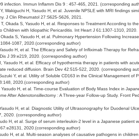
infection. Immun Inflamm Dis 9 : 457-465, 2021. (corresponding aut
Y, Wakiguchi H, Yasudo H, et al. Juvenile NPSLE with MRI findings simil
y. J Clin Rheumatol 27:S625-S626, 2021.
T, Okada S, Yasudo H, et al. Responses to Treatment According to the C
o Children with Idiopathic Pericarditis. Int Heart J 61:1307-1310, 2020.
, Okada S, Yasudo H, et al. Pulmonary Hypertension Following Increas
1:1084-1087, 2020.(corresponding author)
Yasudo H, et al. The Efficacy and Safety of Infliximab Therapy for Refr
t Dis J 39:e219, 2020. (corresponding author)
 Yasudo H, et al. Efficacy of hypothermia therapy in patients with acu
late reduced diffusion. Brain Dev 42:515-522, 2020. (corresponding aut
Suzuki Y, et al. Utility of Soluble CD163 in the Clinical Management o
 8:148, 2020.(corresponding author)
 Yasudo H, et al. Time-course Evaluation of Body Mass Index in Japane
e After Adenotonsillectomy : A Three-year Follow-up Study. Front Pedi
Yasudo H, et al. Diagnostic Utility of Ultrasonography for Duodenal Ulce
47, 2020. (corresponding author)
sudo H, et al. Surge of serum interleukin-2 level in a Japanese patient 
67:e28131, 2020.(corresponding author)
sudo H, et al. Multi-season analyses of causative pathogens in children