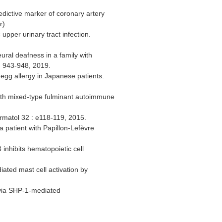
edictive marker of coronary artery
r)
upper urinary tract infection.
ural deafness in a family with
: 943-948, 2019.
 egg allergy in Japanese patients.
with mixed-type fulminant autoimmune
ermatol 32 : e118-119, 2015.
a patient with Papillon-Lefèvre
inhibits hematopoietic cell
ated mast cell activation by
 via SHP-1-mediated