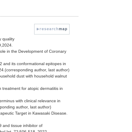
 quality
9,2024.
Role in the Development of Coronary
2 and its conformational epitopes in
4.(corresponding author, last author)
ousehold dust with household walnut
reatment for atopic dermatitis in
rminus with clinical relevance in
ponding author, last author)
rapeutic Target in Kawasaki Disease.
 and tissue inhibitor of
ol Int. 72:506-518, 2022.