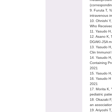
(correspondin
9. Furuta T, Y
intravenous i
10. Ohnishi Y,
Who Received 
11. Yasudo H, 
12. Asano K, T
DGAKI-JSA mee
13. Yasudo H, 
Clin Immunol 
14. Yasudo H,
Containing Pr
2021
15. Yasudo H, 
16. Yasudo H 
2021
17. Morita K, 
pediatric pati
18. Okazaki F,
an associatio
19. Ariyoshi 