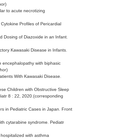
hor)
ar to acute necrotizing
ytokine Profiles of Pericardial
ed Dosing of Diazoxide in an Infant.
actory Kawasaki Disease in Infants.
te encephalopathy with biphasic
hor)
f Patients With Kawasaki Disease.
se Children with Obstructive Sleep
atr 8 : 22, 2020.(corresponding
rs in Pediatric Cases in Japan. Front
with cytarabine syndrome. Pediatr
 hospitalized with asthma