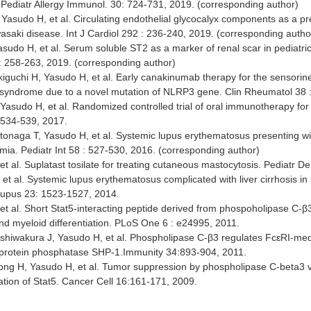
 Pediatr Allergy Immunol. 30: 724-731, 2019. (corresponding author)
 Yasudo H, et al. Circulating endothelial glycocalyx components as a pr
wasaki disease. Int J Cardiol 292 : 236-240, 2019. (corresponding autho
sudo H, et al. Serum soluble ST2 as a marker of renal scar in pediatric 
: 258-263, 2019. (corresponding author)
kiguchi H, Yasudo H, et al. Early canakinumab therapy for the sensorine
syndrome due to a novel mutation of NLRP3 gene. Clin Rheumatol 38 
Yasudo H, et al. Randomized controlled trial of oral immunotherapy for
9:534-539, 2017.
 Itonaga T, Yasudo H, et al. Systemic lupus erythematosus presenting 
mia. Pediatr Int 58 : 527-530, 2016. (corresponding author)
t al. Suplatast tosilate for treating cutaneous mastocytosis. Pediatr D
et al. Systemic lupus erythematosus complicated with liver cirrhosis in 
pus 23: 1523-1527, 2014.
t al. Short Stat5-interacting peptide derived from phospoholipase C-β3 
and myeloid differentiation. PLoS One 6 : e24995, 2011.
shiwakura J, Yasudo H, et al. Phospholipase C-β3 regulates FcɛRI-medi
e protein phosphatase SHP-1.Immunity 34:893-904, 2011.
ong H, Yasudo H, et al. Tumor suppression by phospholipase C-beta3
tion of Stat5. Cancer Cell 16:161-171, 2009.