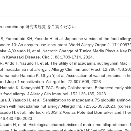
researchmap 研究者総覧
をご覧ください
S, Yamamoto KH, Yasudo H, et al. Japanese version of the food allergy
ionnaire 10: An easy-to-use instrument. World Allergy Organ J. 17:10097
akai A,Yasudo H, et al. Necrotic Change of Tunica Media Plays a Key 
s in Kawasaki Disease. Circ J. 88:1709-1714, 2024.
, Ando T, Yasudo H, et al. The utility of macadamia nut legumin Mac i 
 of macadamia nut allergy. J Allergy Clin Immunol Pract. 12:786-788,202
Yamamoto-Hanada K, Ohya Y, et al. Association of walnut proteins in h
d Jug r 1 sensitization. Allergol Int. 72:607-609, 2023.
anada K, Kobayashi T, PACI Study Collaborators. Enhanced early skin t
s food allergy. J Allergy Clin Immunol. 152:126-135, 2023.
aura J, Yasudo H, et al. Sensitization to macadamia 7S globulin amino-te
ren with macadamia nut allergy. Allergol Int. 72:351-353,2023. (corres
asudo H, et al. Interleukin-33/ST2 Axis as Potential Biomarker and The
 46:480-490,2023.
asudo H, et al. Histological characteristics of matrix metalloproteinase-9
nases-1 in asthmatic murine model during A(H1N1)pdm09 infection. Path