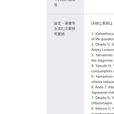
等
論文・著書等
詳細な業績は
を含む主要研
1. Kabashima 
究業績
of life quest
2. Okada S, S
Artery Lesion
3. Yamamoto R
the diagnosis
4. Yasudo H, 
consumption an
5. Yamamoto-H
infants reduce
6. Ando T, Kit
Japanese child
7. Okada S, Y
Inflammation.
8. Kimura S, Y
metalloprotei