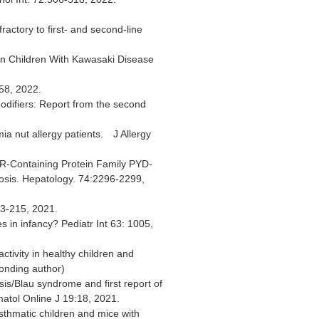
ractory to first- and second-line
y in Children With Kawasaki Disease
658, 2022.
modifiers: Report from the second
ia nut allergy patients. J Allergy
RR-Containing Protein Family PYD-
hosis. Hepatology. 74:2296-2299,
13-215, 2021.
in infancy? Pediatr Int 63: 1005,
ctivity in healthy children and
ponding author)
sis/Blau syndrome and first report of
atol Online J 19:18, 2021.
sthmatic children and mice with