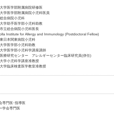
東京大学医学部附属病院研修医
東京大学医学部附属病院小児科医員
亀田総合病院小児科
東京大学助手医学部小児科助教
焼津市立総合病院小児科医長
a Institute for Allergy and Immunology (Postdoctoral Fellow)
TT東日本関東病院小児科
京大学医学部小児科助教
山口大学医学部小児科学講座講師
成育医療研究センター アレルギーセンター臨床研究員(併任)
山口大学小児科学講座准教授
杏林大学臨床検査医学教室准教授
会専門医･指導医
ー学会専門医