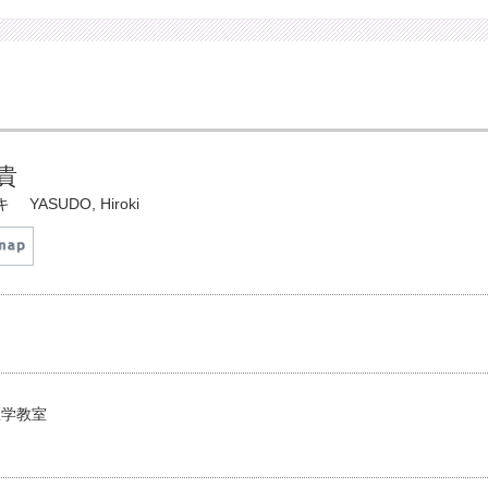
貴
キ
YASUDO, Hiroki
医学教室