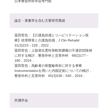
日本整形外科学会専門医
論文・著書等を含む主要研究業績
冨田哲也：【介護負担感とリハビリテーション医
療】排泄障害と介護負担感．J Clin Rehabil
31(3)223－228，2022．
冨田哲也：上肢発生悪性骨軟部腫瘍の不適切切除例
に対する検討．整形外科と災害外科 68(2)177－
180，2019．
冨田哲也：高齢者の骨盤輪骨折に対する脊椎
Instrumentationを用いた内固定術についての検討．
整形外科と災害外科 65(3)536－540，2016．
所属学会