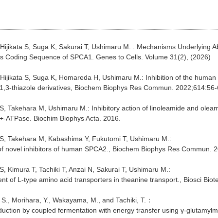
ijikata S, Suga K, Sakurai T, Ushimaru M. : Mechanisms Underlying Ab
ss Coding Sequence of SPCA1. Genes to Cells. Volume 31(2), (2026)
ijikata S, Suga K, Homareda H, Ushimaru M.: Inhibition of the huma
1,3-thiazole derivatives, Biochem Biophys Res Commun. 2022;614:56-
, Takehara M, Ushimaru M.: Inhibitory action of linoleamide and olea
+-ATPase. Biochim Biophys Acta. 2016.
S, Takehara M, Kabashima Y, Fukutomi T, Ushimaru M.:
n of novel inhibitors of human SPCA2., Biochem Biophys Res Commun. 
, Kimura T, Tachiki T, Anzai N, Sakurai T, Ushimaru M.:
nt of L-type amino acid transporters in theanine transport., Biosci Bi
S., Morihara, Y., Wakayama, M., and Tachiki, T.：
uction by coupled fermentation with energy transfer using γ-glutamyl