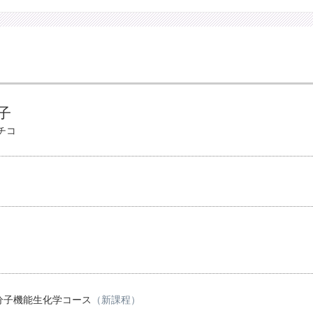
子
チコ
分子機能生化学コース
（新課程）