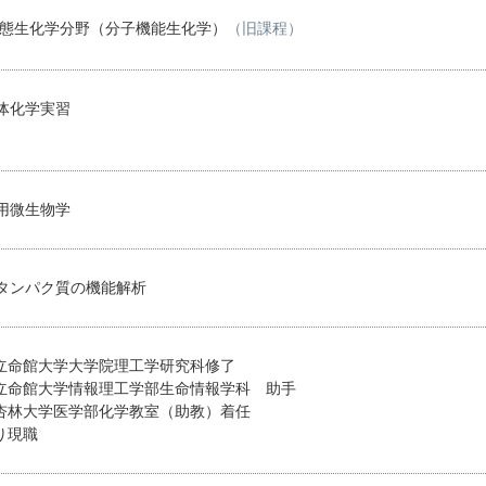
病態生化学分野（分子機能生化学）
（旧課程）
体化学実習
用微生物学
タンパク質の機能解析
月 立命館大学大学院理工学研究科修了
月 立命館大学情報理工学部生命情報学科 助手
月 杏林大学医学部化学教室（助教）着任
より現職