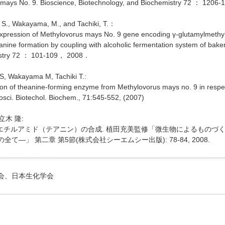
 mays No. 9. Bioscience, Biotechnology, and Biochemistry 72 ： 120
S., Wakayama, M., and Tachiki, T.：
xpression of Methylovorus mays No. 9 gene encoding γ-glutamylmeth
anine formation by coupling with alcoholic fermentation system of baker
istry 72 ： 101-109， 2008．
S, Wakayama M, Tachiki T.:
ion of theanine-forming enzyme from Methylovorus mays no. 9 in respect 
iosci. Biotechol. Biochem., 71:545-552, (2007)
立木 隆:
ルエチルアミド（テアニン）の合成. 植田充美監修「微生物によるものづ
て―」 第二章 第5節(株式会社シーエムシー出版): 78-84, 2008.
会、日本生化学会