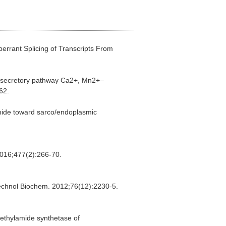
errant Splicing of Transcripts From
n secretory pathway Ca2+, Mn2+–
62.
mide toward sarco/endoplasmic
2016;477(2):266-70.
otechnol Biochem. 2012;76(12):2230-5.
methylamide synthetase of