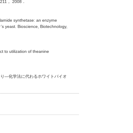
6-1211， 2008．
ylamide synthetase: an enzyme
’s yeast. Bioscience, Biotechnology,
to utilization of theanine
くり―化学法に代わるホワイトバイオ