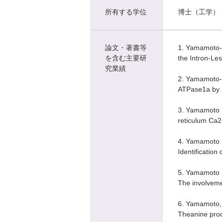
所有する学位
博士（工学）
論文・著書等
1. Yamamoto-H
を含む主要研
the Intron-Le
究業績
2. Yamamoto-H
ATPase1a by 
3. Yamamoto S
reticulum Ca2
4. Yamamoto 
Identificatio
5. Yamamoto S
The involveme
6. Yamamoto, 
Theanine prod