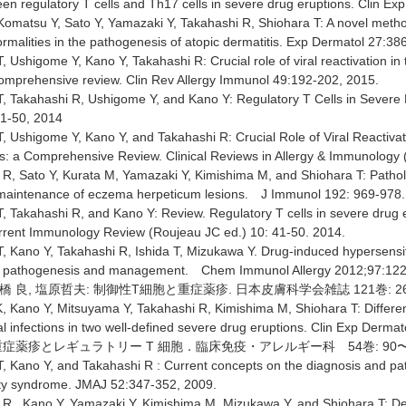
en regulatory T cells and Th17 cells in severe drug eruptions. Clin Ex
omatsu Y, Sato Y, Yamazaki Y, Takahashi R, Shiohara T: A novel method 
rmalities in the pathogenesis of atopic dermatitis. Exp Dermatol 27:38
, Ushigome Y, Kano Y, Takahashi R: Crucial role of viral reactivation i
comprehensive review. Clin Rev Allergy Immunol 49:192-202, 2015.
T, Takahashi R, Ushigome Y, and Kano Y: Regulatory T Cells in Severe
41-50, 2014
T, Ushigome Y, Kano Y, and Takahashi R: Crucial Role of Viral Reactiva
s: a Comprehensive Review. Clinical Reviews in Allergy & Immunology (
R, Sato Y, Kurata M, Yamazaki Y, Kimishima M, and Shiohara T: Pathologi
d maintenance of eczema herpeticum lesions. J Immunol 192: 969-978.
T, Takahashi R, and Kano Y: Review. Regulatory T cells in severe dru
rent Immunology Review (Roujeau JC ed.) 10: 41-50. 2014.
T, Kano Y, Takahashi R, Ishida T, Mizukawa Y. Drug-induced hypersensi
s, pathogenesis and management. Chem Immunol Allergy 2012;97:122
高橋 良, 塩原哲夫: 制御性T細胞と重症薬疹. 日本皮膚科学会雑誌 121巻: 2682
K, Kano Y, Mitsuyama Y, Takahashi R, Kimishima M, Shiohara T: Differe
al infections in two well-defined severe drug eruptions. Clin Exp Derma
: 重症薬疹とレギュラトリー T 細胞．臨床免疫・アレルギー科 54巻: 90〜
T, Kano Y, and Takahashi R : Current concepts on the diagnosis and p
ity syndrome. JMAJ 52:347-352, 2009.
 R., Kano Y, Yamazaki Y, Kimishima M, Mizukawa Y, and Shiohara T: Defe