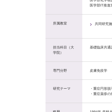
医学部IT推進
所属教室
共同研究施
担当科目（大
基礎臨床共通
学院）
専門分野
皮膚免疫学
研究テーマ
・重症円形脱
・重症薬疹の
略歴
1994年 杏