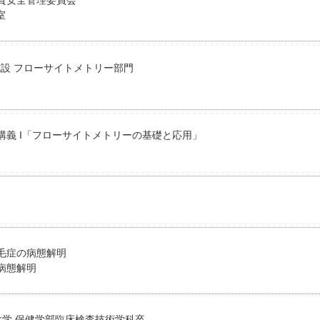
室
設 フローサイトメトリー部門
講義 I「フローサイトメトリーの基礎と応用」
毛症の病態解明
病態解明
林大学 保健学部臨床検査技術学科卒