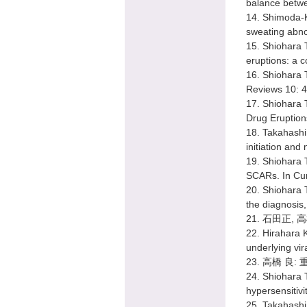
balance betwe
14. Shimoda-K
sweating abno
15. Shiohara T
eruptions: a 
16. Shiohara 
Reviews 10: 
17. Shiohara 
Drug Eruption
18. Takahashi 
initiation an
19. Shiohara 
SCARs. In Cur
20. Shiohara 
the diagnosi
21. 石田正, 
22. Hirahara 
underlying vir
23. 高橋 良
24. Shiohara 
hypersensitiv
25. Takahashi