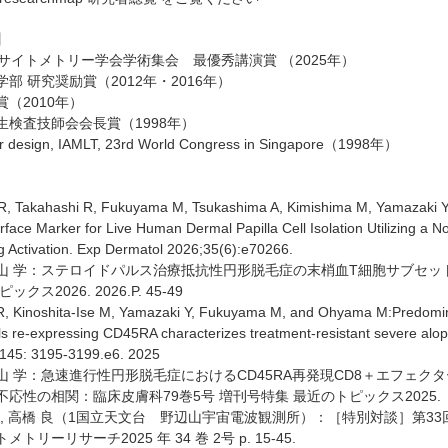
】
サイトメトリー学会学術集会 最優秀講演賞 （2025年）
部 研究奨励賞（2012年・2016年）
（2010年）
生検査技師会会長賞（1998年）
 design, IAMLT, 23rd World Congress in Singapore（1998年）
, Takahashi R, Fukuyama M, Tsukashima A, Kimishima M, Yamazaki Y, e
urface Marker for Live Human Dermal Papilla Cell Isolation Utilizing a 
g Activation. Exp Dermatol 2026;35(6):e70266.
, 大山 学：ステロイドパルス治療抵抗性円形脱毛症の末梢血T細胞サブセッ
クス2026. 2026.P. 45-49
 R, Kinoshita-Ise M, Yamazaki Y, Fukuyama M, and Ohyama M:Predomi
s re-expressing CD45RA characterizes treatment-resistant severe alopec
 145: 3195-3199.e6. 2025
, 大山 学：急速進行性円形脱毛症におけるCD45RA再発現CD8＋エフェ
応性の相関：臨床皮膚科79巻5号 増刊号特集 最近のトピックス2025. 202
一1), 高橋 良（1国立天文台 野辺山宇宙電波観測所）：［特別対談］第
リーリサーチ2025 年 34 巻 2号 p. 15-45.