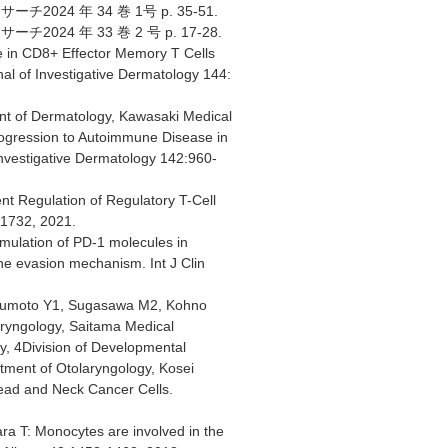
4 年 34 巻 1号 p. 35-51.
4 年 33 巻 2 号 p. 17-28.
 in CD8+ Effector Memory T Cells
nal of Investigative Dermatology 144:
nt of Dermatology, Kawasaki Medical
rogression to Autoimmune Disease in
Investigative Dermatology 142:960-
t Regulation of Regulatory T-Cell
-1732, 2021.
mulation of PD-1 molecules in
ne evasion mechanism. Int J Clin
atsumoto Y1, Sugasawa M2, Kohno
ryngology, Saitama Medical
y, 4Division of Developmental
tment of Otolaryngology, Kosei
n Head and Neck Cancer Cells.
a T: Monocytes are involved in the