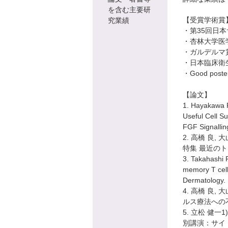
を含む主要研
【受賞学術賞
究業績
・第35回日本
・杏林大学医学
・ガルデルマ賞
・日本臨床衛
・Good poster
【論文】
1. Hayakawa R
Useful Cell S
FGF Signallin
2. 高橋 良
特集 最近のトピッ
3. Takahashi
memory T cell
Dermatology.
4. 高橋 良
ルス療法への不
5. 立松 健
別講演：サイトメト