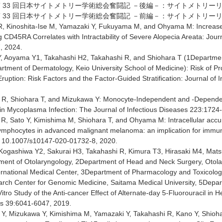
第 33 回日本サイトメトリー学術総会奮闘記 －後編－：サイトメトリーリサーチ202
第 33 回日本サイトメトリー学術総会奮闘記 －前編－：サイトメトリーリサーチ202
R, Kinoshita-Ise M, Yamazaki Y, Fukuyama M, and Ohyama M: Increase
 CD45RA Correlates with Intractability of Severe Alopecia Areata: Jour
, 2024.
, Aoyama Y1, Takahashi H2, Takahashi R, and Shiohara T (1Departme
rtment of Dermatology, Keio University School of Medicine): Risk of P
ruption: Risk Factors and the Factor-Guided Stratification: Journal of 
 R, Shiohara T, and Mizukawa Y: Monocyte-Independent and -Dependen
n Mycoplasma Infection: The Journal of Infectious Diseases 223:1724
 R, Sato Y, Kimishima M, Shiohara T, and Ohyama M: Intracellular accu
 lymphocytes in advanced malignant melanoma: an implication for immu
: 10.1007/s10147-020-01732-8, 2020.
 Kogashiwa Y2, Sakurai H3, Takahashi R, Kimura T3, Hirasaki M4, M
ent of Otolaryngology, 2Department of Head and Neck Surgery, Otola
ternational Medical Center, 3Department of Pharmacology and Toxicolog
arch Center for Genomic Medicine, Saitama Medical University, 5Depar
 Vitro Study of the Anti-cancer Effect of Alternate-day 5-Fluorouracil i
es 39:6041-6047, 2019.
Y, Mizukawa Y, Kimishima M, Yamazaki Y, Takahashi R, Kano Y, Shiohar