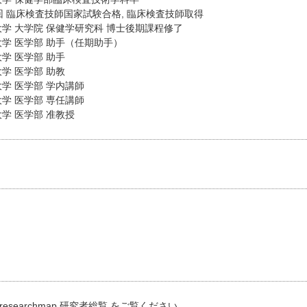
40回 臨床検査技師国家試験合格, 臨床検査技師取得
林大学 大学院 保健学研究科 博士後期課程修了
林大学 医学部 助手（任期助手）
大学 医学部 助手
大学 医学部 助教
林大学 医学部 学内講師
林大学 医学部 専任講師
大学 医学部 准教授
）
researchmap 研究者総覧
をご覧ください