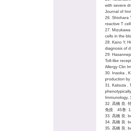
with severe d
Journal of I
26. Shiohara 
reactive T ce
27. Mizukawa 
cells in the b
28. Kano Y, Hi
diagnosis of d
29. Hasanneja
Toll-like rece
Allergy Clin 
30. Inaoka , K
production by
31. Katsuta ,
phenotypically
Immunology, 
32. 高橋 
免疫 45巻: 1
33. 高橋 良:
34. 高橋 良:
35. 高橋 良