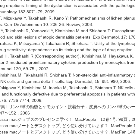
rug eruptions: timing of the dysfunction is associated with the patholo
mmunology 182:8071-79, 2009.
T, Mizukawa Y, Takahashi R, Kano Y: Pathomechanisms of lichen planus 
lls. Curr Dir Autoimmun 10: 206-26. Review, 2008.
Y, Takahashi R, Yamazaki Y, Kimishima M and Shiohara T: Fucosyltransf
lood and skin lesions of atopic dermatitis patients. Exp Dermatol. 17: 17
rahara K, Mitsuyama Y, Takahashi R, Shiohara T: Utility of the lymphocy
rug sensitivity: dependence on its timing and the type of drug eruption
d H, Takahashi R (Corresponding author), Kimishima M, Hayakawa K, S
ptor 2-mediated proinflammatory cytokine production by monocytes from p
Immunol,120, 69-75，2007.
imishima M, Takahashi R, Shiohara T: Non-steroidal anti-inflammatory dr
 NK cells and gamma delta T cells. Exp Dermatol, 15: 981-990, 2006.
 Takigawa Y, Kimishima M, Inaoka M, Takahashi R, Shiohara T: NK cells
 and functionally defective due to preferential apoptosis in patients wit
176: 7736-7744, 2006.
良: 特集 I リンパ球の動態とケモカイン・接着分子．皮膚へのリンパ球の
47〜152，2006．
 bossa macジョブズのプレゼンに学べ！. MacPeople 12巻4号: 99頁，2
 bossa macノートとデスクトップ, どう使い分けています？. MacPeople 1
: bossa macノートとデスクトップ, どう使い分けています？. MacFan 1