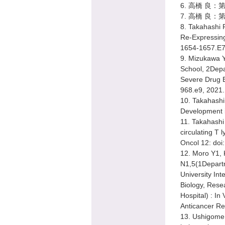
6. 高橋 良：
7. 高橋 良：
8. Takahashi 
Re-Expressing
1654-1657.E7
9. Mizukawa Y
School, 2Depa
Severe Drug E
968.e9, 2021.
10. Takahashi
Development i
11. Takahashi
circulating T
Oncol 12: doi
12. Moro Y1,
N1,5(1Departm
University In
Biology, Rese
Hospital) : In
Anticancer R
13. Ushigome 