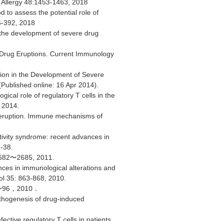
p Allergy 48:1453-1463, 2018
to assess the potential role of
6-392, 2018
n the development of severe drug
 Drug Eruptions. Current Immunology
tion in the Development of Severe
Published online: 16 Apr 2014).
cal role of regulatory T cells in the
 2014.
g eruption. Immune mechanisms of
tivity syndrome: recent advances in
-38.
〜2685, 2011.
nces in immunological alterations and
tol 35: 863-868, 2010.
96，2010．
athogenesis of drug-induced
ctive regulatory T cells in patients