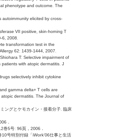
gical phenotype and outcome. The
autoimmunity elicited by cross-
erase VII positive, skin-homing T
0-6, 2008.
te transformation test in the
. Allergy 62: 1439-1444, 2007.
hiohara T: Selective impairment of
atients with atopic dermatitis. J
ugs selectively inhibit cytokine
 and gamma delta+ T cells are
h atopic dermatitis. The Journal of
ホーミングとケモカイン・接着分子. 臨床
006．
2巻5号: 96頁，2006．
4巻10号特別付録「iWork’06仕事と生活