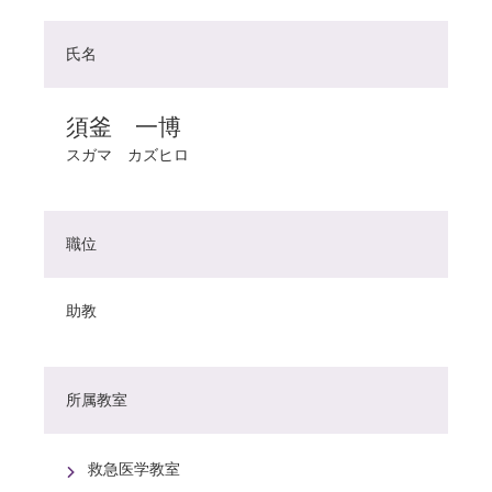
氏名
須釜 一博
スガマ カズヒロ
職位
助教
所属教室
救急医学教室