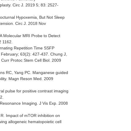
sty. Circ J. 2019 5; 83: 2527-
Nocturnal Hypoxemia, But Not Sleep
tension. Circ J. 2018 Nov
A Molecular MRI Probe to Detect
2 1162.
ernating Repetition Time SSFP
February; 63(2): 427-437. Chung J,
urr Protoc Stem Cell Biol. 2009
bins RC, Yang PC. Manganese guided
bility. Magn Reson Med. 2009
l pulse for positive contrast imaging
2.
 Resonance Imaging. J Vis Exp. 2008
 R. Impact of mTOR inhibition on
wing allogeneic hematopoietic cell