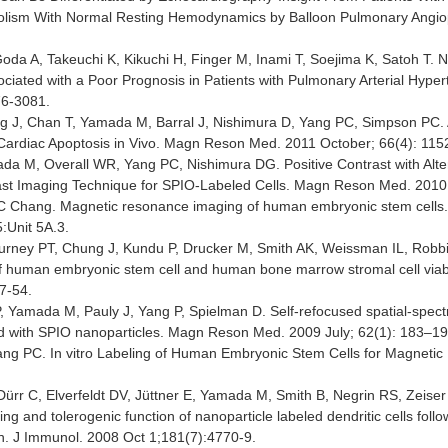
sm With Normal Resting Hemodynamics by Balloon Pulmonary Angiopla
da A, Takeuchi K, Kikuchi H, Finger M, Inami T, Soejima K, Satoh T. 
ociated with a Poor Prognosis in Patients with Pulmonary Arterial Hyper
76-3081.
 J, Chan T, Yamada M, Barral J, Nishimura D, Yang PC, Simpson PC. 
Cardiac Apoptosis in Vivo. Magn Reson Med. 2011 October; 66(4): 115
da M, Overall WR, Yang PC, Nishimura DG. Positive Contrast with Alt
st Imaging Technique for SPIO-Labeled Cells. Magn Reson Med. 2010 
Chang. Magnetic resonance imaging of human embryonic stem cells. C
:Unit 5A.3.
rney PT, Chung J, Kundu P, Drucker M, Smith AK, Weissman IL, Rob
of human embryonic stem cell and human bone marrow stromal cell via
7-54.
, Yamada M, Pauly J, Yang P, Spielman D. Self-refocused spatial-spectra
led with SPIO nanoparticles. Magn Reson Med. 2009 July; 62(1): 183–19
g PC. In vitro Labeling of Human Embryonic Stem Cells for Magnetic
Dürr C, Elverfeldt DV, Jüttner E, Yamada M, Smith B, Negrin RS, Zeiser
g and tolerogenic function of nanoparticle labeled dendritic cells follo
on. J Immunol. 2008 Oct 1;181(7):4770-9.