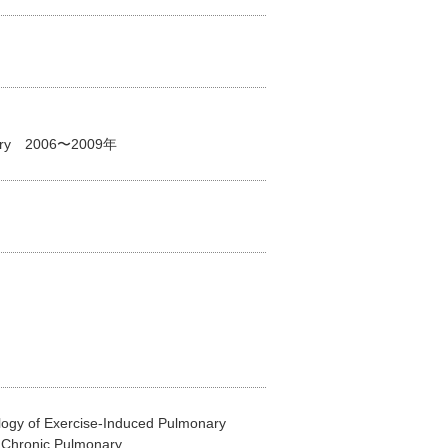
ery 2006〜2009年
ology of Exercise-Induced Pulmonary
h Chronic Pulmonary