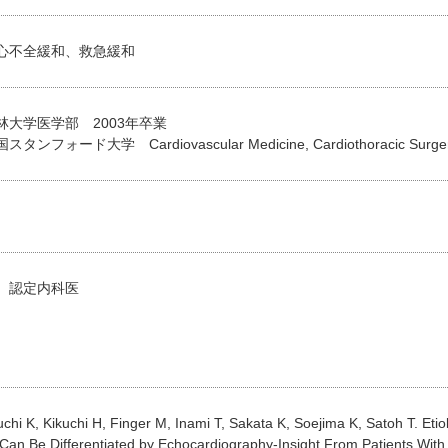
心不全緩和、救急緩和
林大学医学部 2003年卒業
フォード大学 Cardiovascular Medicine, Cardiothoracic Surg
 認定内科医
chi K, Kikuchi H, Finger M, Inami T, Sakata K, Soejima K, Satoh T. Eti
Can Be Differentiated by Echocardiography-Insight From Patients Wit