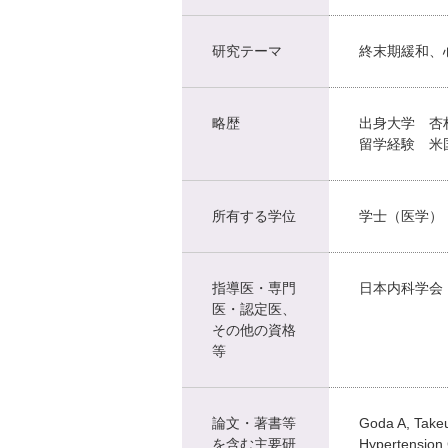
研究テーマ
終末期緩和、
略歴
出身大学 杏
留学経験 米国スタン
所有する学位
学士（医学）
指導医・専門
日本内科学会
医・認定医、
その他の資格
等
論文・著書等
Goda A, Takeu
を含む主要研
Hypertension 