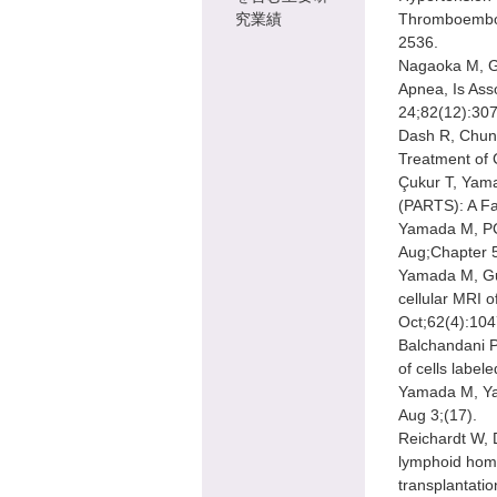
究業績
Thromboemboli
2536.
Nagaoka M, Go
Apnea, Is Ass
24;82(12):30
Dash R, Chung
Treatment of 
Çukur T, Yama
(PARTS): A Fa
Yamada M, PC 
Aug;Chapter 5
Yamada M, Gu
cellular MRI 
Oct;62(4):104
Balchandani P
of cells labe
Yamada M, Yan
Aug 3;(17).
Reichardt W, 
lymphoid homin
transplantati