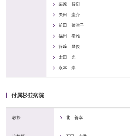
栗原 智樹
矢田 圭介
前田 菜津子
福田 泰雅
篠﨑 昌俊
太田 光
永本 崇
付属杉並病院
教授
北 善幸