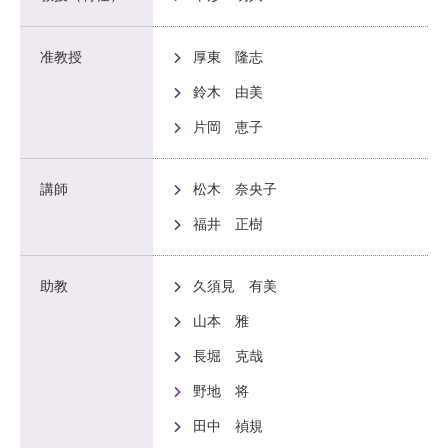
准教授
厚東 隆志
鈴木 由美
片岡 恵子
講師
松木 奈央子
福井 正樹
助教
久須見 有美
山本 雅
長堀 克哉
野地 将
田中 禎規