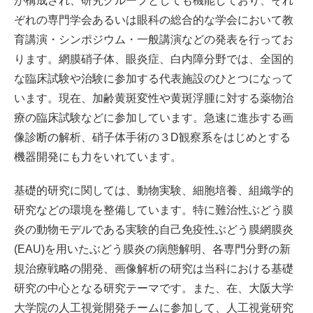
が構成され、研究グループとしても機能しており、それ
ぞれの専門学会あるいは眼科の総合的な学会において教
育講演・シンポジウム・一般講演などの発表を行ってお
ります。網膜硝子体、眼炎症、白内障分野では、全国的
な臨床試験や治験に参加する代表施設のひとつになって
います。現在、加齢黄斑変性や黄斑浮腫に対する薬物治
療の臨床試験などに参加しています。急速に進歩する画
像診断の解析、硝子体手術の３D観察系をはじめとする
機器開発にも力をいれています。
基礎的研究に関しては、動物実験、細胞培養、組織学的
研究などの環境を整備しています。特に難治性ぶどう膜
炎の動物モデルである実験的自己免疫性ぶどう膜網膜炎
(EAU)を用いたぶどう膜炎の病態解明、各専門分野の新
規治療戦略の開発、画像解析の研究は当科における基礎
研究の中心となる研究テーマです。また、在、大阪大学
大学院の人工視覚開発チームに参加して、人工視覚研究