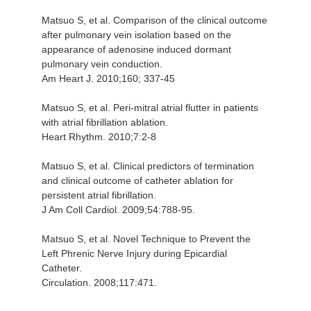
Matsuo S, et al. Comparison of the clinical outcome
after pulmonary vein isolation based on the
appearance of adenosine induced dormant
pulmonary vein conduction.
Am Heart J. 2010;160; 337-45
Matsuo S, et al. Peri-mitral atrial flutter in patients
with atrial fibrillation ablation.
Heart Rhythm. 2010;7:2-8
Matsuo S, et al. Clinical predictors of termination
and clinical outcome of catheter ablation for
persistent atrial fibrillation.
J Am Coll Cardiol. 2009;54:788-95.
Matsuo S, et al. Novel Technique to Prevent the
Left Phrenic Nerve Injury during Epicardial
Catheter.
Circulation. 2008;117:471.