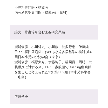
小児科専門医・指導医
内分泌代謝専門医・指導医(小児科)
論文・著書等を含む主要研究業績
瀧浦俊彦、小川哲史、小川敦、波多野恵、伊藤純
子：中枢性尿崩症における小児多尿基準の検討 第49
回日本小児内分泌学会（東京）
瀧浦俊彦、福原大介、伊藤純子、楊國昌、岡明：武
装膜炎に対するステロイド点眼薬でCushing症候群
を呈したと考えられた1例 第116回日本小児科学会
（広島）
所属学会