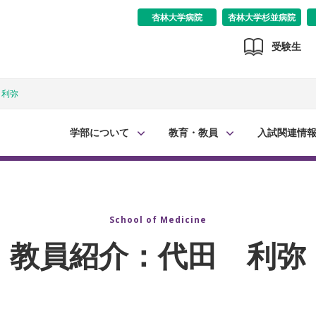
杏林大学病院
杏林大学杉並病院
受験生
 利弥
学部について
教育・教員
入試関連情
School of Medicine
教員紹介：代田 利弥