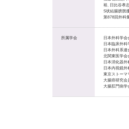
裕, 日比谷孝志
S状結腸膀胱
第878回外科
所属学会
日本外科学会
日本臨床外科
日本外科系連
北関東医学会
日本消化器外
日本内視鏡外
東京ストーマ
大腸癌研究会
大腸肛門病学