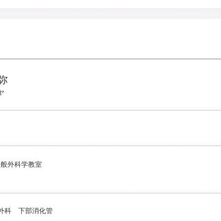
弥
ヤ
一般外科学教室
外科 下部消化管