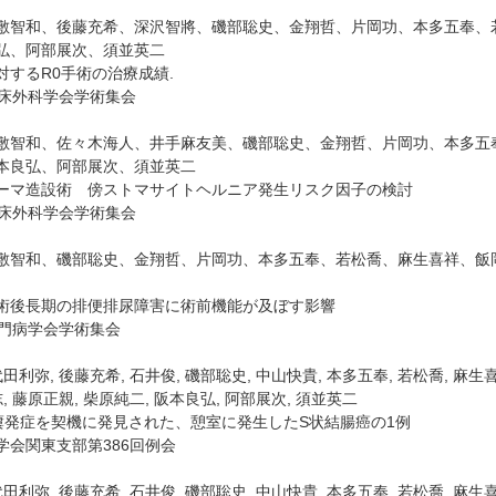
敷智和、後藤充希、深沢智將、磯部聡史、金翔哲、片岡功、本多五奉、
弘、阿部展次、須並英二
対するR0手術の治療成績.
臨床外科学会学術集会
敷智和、佐々木海人、井手麻友美、磯部聡史、金翔哲、片岡功、本多五
本良弘、阿部展次、須並英二
ーマ造設術 傍ストマサイトヘルニア発生リスク因子の検討
臨床外科学会学術集会
敷智和、磯部聡史、金翔哲、片岡功、本多五奉、若松喬、麻生喜祥、飯
術後長期の排便排尿障害に術前機能が及ぼす影響
肛門病学会学術集会
田利弥, 後藤充希, 石井俊, 磯部聡史, 中山快貴, 本多五奉, 若松喬, 麻生喜
, 藤原正親, 柴原純二, 阪本良弘, 阿部展次, 須並英二
瘻発症を契機に発見された、憩室に発生したS状結腸癌の1例
学会関東支部第386回例会
田利弥, 後藤充希, 石井俊, 磯部聡史, 中山快貴, 本多五奉, 若松喬, 麻生喜