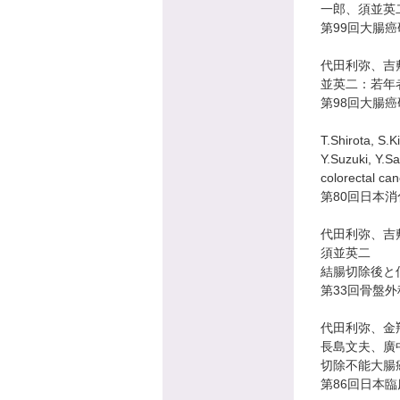
一郎、須並英二
第99回大腸
代田利弥、吉
並英二：若年
第98回大腸
T.Shirota, S.
Y.Suzuki, Y.S
colorectal can
第80回日本
代田利弥、吉
須並英二
結腸切除後と
第33回骨盤
代田利弥、金
長島文夫、廣
切除不能大腸癌
第86回日本