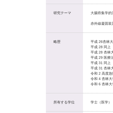
研究テーマ
大腸癌集学的治療
赤外線凝固装
略歴
平成 26杏
平成 28 同
平成 28 
平成 29 
平成 31 同
平成 31 
令和 2 高
令和 4 杏
令和 6 杏林
所有する学位
学士（医学）