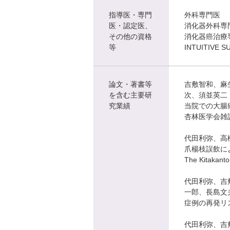
指導医・専門
外科専門医
医・認定医、
消化器外科
その他の資格
消化器癌治療
等
INTUITIVE S
論文・著書等
吉敷智和、麻
を含む主要研
次、須並英二
究業績
当院での大腸
杏林医学会雑誌(03
代田利弥、高
爪楊枝誤飲に
The Kitakant
代田利弥、吉
一郎、長島文夫、
症例の再発リ
代田利弥、吉