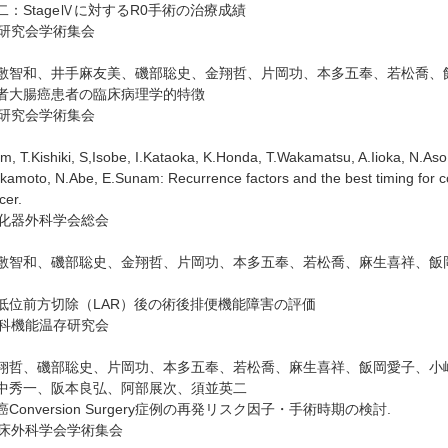
：StageⅣに対するR0手術の治療成績
癌研究会学術集会
敷智和、井手麻友美、磯部聡史、金翔哲、片岡功、本多五奉、若松喬、
者大腸癌患者の臨床病理学的特徴
癌研究会学術集会
Kim, T.Kishiki, S,Isobe, I.Kataoka, K.Honda, T.Wakamatsu, A.Iioka, N.As
akamoto, N.Abe, E.Sunam: Recurrence factors and the best timing for c
cer.
消化器外科学会総会
敷智和、磯部聡史、金翔哲、片岡功、本多五奉、若松喬、麻生喜祥、飯
低位前方切除（LAR）後の術後排便機能障害の評価
外科機能温存研究会
翔哲、磯部聡史、片岡功、本多五奉、若松喬、麻生喜祥、飯岡愛子、小
中秀一、阪本良弘、阿部展次、須並英二
Conversion Surgery症例の再発リスク因子・手術時期の検討.
臨床外科学会学術集会