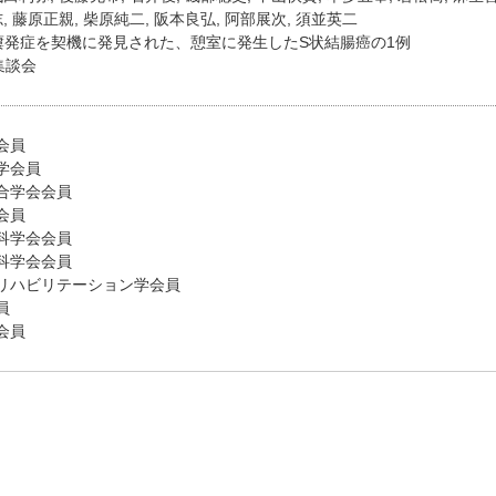
, 藤原正親, 柴原純二, 阪本良弘, 阿部展次, 須並英二
瘻発症を契機に発見された、憩室に発生したS状結腸癌の1例
集談会
会員
学会員
合学会会員
会員
科学会会員
科学会会員
リハビリテーション学会員
員
会員