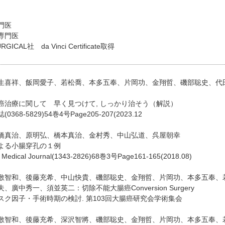
専門医
専門医
URGICAL社 da Vinci Certificate取得
生喜祥、飯岡愛子、若松喬、本多五奉、片岡功、金翔哲、磯部聡史、代
癌治療に関して 早く見つけて, しっかり治そう（解説）
68-5829)54巻4号Page205-207(2023.12
橋真治、原明弘、橋本真治、金村秀、中山弘道、呉屋朝幸
よる小腸穿孔の１例
o Medical Journal(1343-2826)68巻3号Page161-165(2018.08)
敷智和、後藤充希、中山快貴、磯部聡史、金翔哲、片岡功、本多五奉、
廣中秀一、須並英二：切除不能大腸癌Conversion Surgery
スク因子・手術時期の検討. 第103回大腸癌研究会学術集会
敷智和、後藤充希、深沢智將、磯部聡史、金翔哲、片岡功、本多五奉、