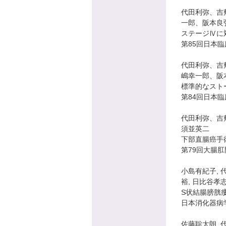
代田利弥、吉
一郎、阪本良
ステージⅣに
第85回日本
代田利弥、吉
嶋幸一郎、阪
標準的なスト
第84回日本
代田利弥、吉
須並英二
下部直腸癌手
第79回大腸
小島有紀子, 代
裕, 日比谷孝志
S状結腸膀胱
日本消化器病
佐藤聡太朗, 代