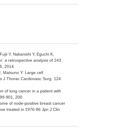
jii Y, Nakanishi Y, Eguchi K,
: a retrospective analysis of 243
5, 2014.
, Matsuno Y: Large cell
es J Thorac Cardiovasc Surg. 124:
 of lung cancer in a patient with
899-901, 200
ome of node-positive breast cancer
ose treated in 1976-86 Jpn J Clin