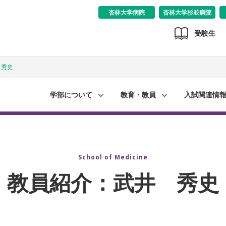
杏林大学病院
杏林大学杉並病院
受験生
 秀史
学部について
教育・教員
入試関連情
School of Medicine
教員紹介：武井 秀史