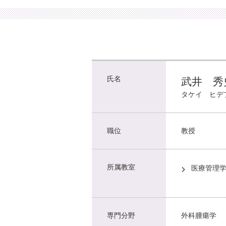
氏名
武井 秀
タケイ ヒデ
職位
教授
所属教室
医療管理
専門分野
外科腫瘍学