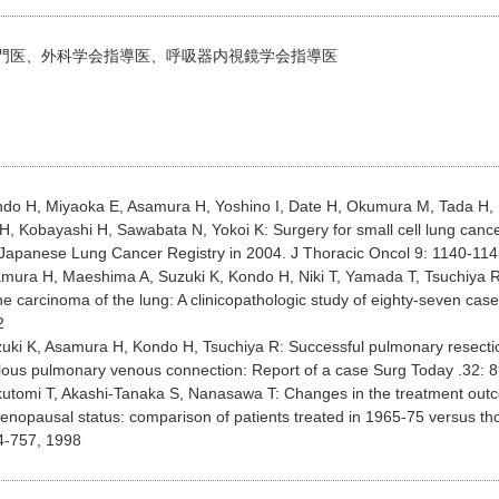
門医、外科学会指導医、呼吸器内視鏡学会指導医
ndo H, Miyaoka E, Asamura H, Yoshino I, Date H, Okumura M, Tada H, Fu
H, Kobayashi H, Sawabata N, Yokoi K: Surgery for small cell lung cancer
 Japanese Lung Cancer Registry in 2004. J Thoracic Oncol 9: 1140-114
amura H, Maeshima A, Suzuki K, Kondo H, Niki T, Yamada T, Tsuchiya R
e carcinoma of the lung: A clinicopathologic study of eighty-seven cas
2
zuki K, Asamura H, Kondo H, Tsuchiya R: Successful pulmonary resection
lous pulmonary venous connection: Report of a case Surg Today .32: 
kutomi T, Akashi-Tanaka S, Nanasawa T: Changes in the treatment outc
menopausal status: comparison of patients treated in 1965-75 versus th
4-757, 1998