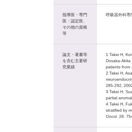
指導医・専門
呼吸器外科専
医・認定医、
その他の資格
等
論文・著書等
1.Takei H, Ko
を含む主要研
Dosaka-Akita 
究業績
patients from
2:Takei H, As
neuroendocrin
285-292, 200
3:Takei H, Su
partial anoma
4:Takei H, Fu
stratified by 
Oncol. 28: 75