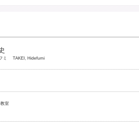
史
フミ
TAKEI, Hidefumi
学教室