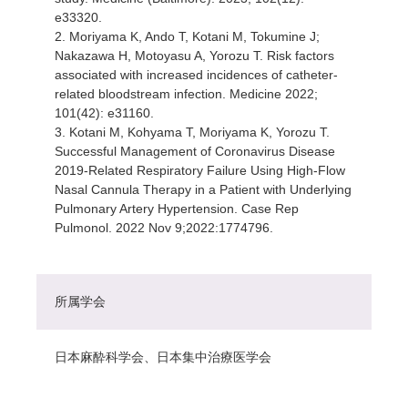
e33320.
2. Moriyama K, Ando T, Kotani M, Tokumine J;
Nakazawa H, Motoyasu A, Yorozu T. Risk factors
associated with increased incidences of catheter-
related bloodstream infection. Medicine 2022;
101(42): e31160.
3. Kotani M, Kohyama T, Moriyama K, Yorozu T.
Successful Management of Coronavirus Disease
2019-Related Respiratory Failure Using High-Flow
Nasal Cannula Therapy in a Patient with Underlying
Pulmonary Artery Hypertension. Case Rep
Pulmonol. 2022 Nov 9;2022:1774796.
所属学会
日本麻酔科学会、日本集中治療医学会