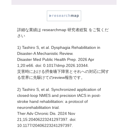
詳細な業績は
researchmap 研究者総覧
をご覧くだ
さい
1) Tashiro S, et al. Dysphagia Rehabilitation in
Disaster-A Mechanistic Review.
Disaster Med Public Health Prep. 2026 Apr
1;20:e66. doi: 0.1017/dmp.2026.10344.
災害時における摂食嚥下障害とそれへの対応に関す
る世界に先駆けてのreview報告です。
2) Tashiro S, et al. Synchronized application of
closed-loop NMES and precision tACS in post-
stroke hand rehabilitation: a protocol of
neurorehabilitation trial.
Ther Adv Chronic Dis. 2024 Nov
21;15:20406223241297397. doi:
10.1177/20406223241297397.