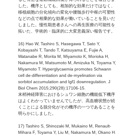
した。機序としても、相加的な効果だけではなく、
移植細胞の分化傾向の変化や腰髄歩行中枢の可塑性
などの点で相乗的な効果が働いていることを見いだ
しました。慢性期患者さんへの再生医療の可能性を
拓いた、学術的・臨床的に大変意義深い報告です。
16) Hao W, Tashiro S, Hasegawa T, Sato Y,
Kobayashi T, Tando T, Katsuyama E, Fujie A,
Watanabe R, Morita M, Miyamoto K, Morioka H,
Nakamura M, Matsumoto M, Amizuka N, Toyama Y,
Miyamoto T. Hyperglycaemia promotes Schwann
cell de-differentiation and de-myelination via
sorbitol accumulation and Igf1 downregulation. J
Biol Chem 2015;290(28):17106-15.
末梢神経障害におけるシュワン細胞の機能低下機序
はよくわかっていませんでしたが、高血糖状態が続
くことによる脱分化がその機序の一つであることを
明らかにしました。
17) Tashiro S, Shinozaki M, Mukaino M, Renault-
Mihara F, Toyama Y, Liu M, Nakamura M, Okano H.