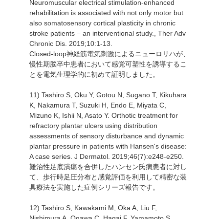
Neuromuscular electrical stimulation-enhanced
rehabilitation is associated with not only motor but
also somatosensory cortical plasticity in chronic
stroke patients – an interventional study., Ther Adv
Chronic Dis. 2019;10:1-13.
Closed-loop神経筋電気刺激によるニューロリハが、
慢性期脳卒中患者において感覚可塑性を誘導するこ
とを電気生理学的に初めて証明しました。
11) Tashiro S, Oku Y, Gotou N, Sugano T, Kikuhara
K, Nakamura T, Suzuki H, Endo E, Miyata C,
Mizuno K, Ishii N, Asato Y. Orthotic treatment for
refractory plantar ulcers using distribution
assessments of sensory disturbance and dynamic
plantar pressure in patients with Hansen's disease:
A case series. J Dermatol. 2019;46(7):e248-e250.
難治性足底潰瘍を合併したハンセン氏病患者に対し
て、歩行時足圧分布と感覚評価を利用して精密な装
具療法を実施した症例シリーズ報告です。
12) Tashiro S, Kawakami M, Oka A, Liu F,
Nishimura A, Ogawa C, Hagai F, Yamamoto S,