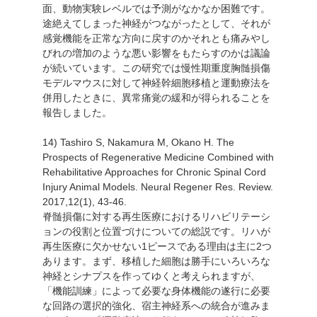
面、動物実験レベルでは予測がなかなか困難です。
途絶えてしまった神経がつながったとして、それが
感覚機能を正常な方向に戻すのかそれとも痛みやし
びれの増加のような悪い影響をもたらすのかは議論
が続いています。この研究では慢性期重度胸髄損傷
モデルマウスに対して神経幹細胞移植と運動療法を
併用したときに、異常痛覚の緩和が得られることを
報告しました。
14) Tashiro S, Nakamura M, Okano H. The
Prospects of Regenerative Medicine Combined with
Rehabilitative Approaches for Chronic Spinal Cord
Injury Animal Models. Neural Regener Res. Review.
2017,12(1), 43-46.
脊髄損傷に対する再生医療におけるリハビリテーシ
ョンの役割と位置づけについての総説です。リハが
再生医療に欠かせない1ピースである理由は主に2つ
あります。まず、移植した細胞は勝手にいろいろな
神経とシナプスを作ってゆくと考えられますが、
「機能訓練」によって必要な身体機能の遂行に必要
な回路の選択的強化、宿主神経系への統合が進みま