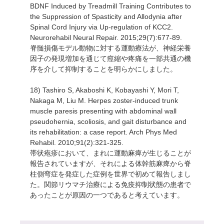
BDNF Induced by Treadmill Training Contributes to
the Suppression of Spasticity and Allodynia after
Spinal Cord Injury via Up-regulation of KCC2.
Neurorehabil Neural Repair. 2015;29(7):677-89.
脊髄損傷モデル動物に対する運動療法が、神経栄養
因子の発現増加を通じて痙縮や疼痛を一部共通の機
序を介して抑制することを明らかにしました。
18) Tashiro S, Akaboshi K, Kobayashi Y, Mori T,
Nakaga M, Liu M. Herpes zoster-induced trunk
muscle paresis presenting with abdominal wall
pseudohernia, scoliosis, and gait disturbance and
its rehabilitation: a case report. Arch Phys Med
Rehabil. 2010;91(2):321-325.
帯状疱疹において、まれに運動麻痺が生じることが
報告されていますが、それによる体幹筋麻痺から脊
柱側弯症を発症した症例を世界で初めて報告しまし
た。関節リウマチ治療による免疫抑制状態の患者で
あったことが原因の一つであると考えています。