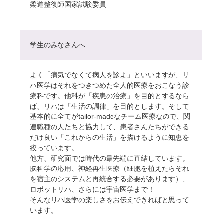
柔道整復師国家試験委員
学生のみなさんへ
よく「病気でなくて病人を診よ」といいますが、リ
ハ医学はそれをつきつめた全人的医療をおこなう診
療科です。他科が「疾患の治療」を目的とするなら
ば、リハは「生活の調律」を目的とします。そして
基本的に全てがtailor-madeなチーム医療なので、関
連職種の人たちと協力して、患者さんたちができる
だけ良い「これからの生活」を描けるように知恵を
絞っています。
他方、研究面では時代の最先端に直結しています。
脳科学の応用、神経再生医療（細胞を植えたらそれ
を宿主のシステムと再統合する必要があります）、
ロボットリハ、さらには宇宙医学まで！
そんなリハ医学の楽しさをお伝えできればと思って
います。