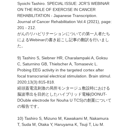
Syoichi Tashiro. SPECIAL ISSUE: JCR’S WEBINAR
ON THE ROLE OF EXERCISE IN CANCER
REHABILITATION - Japanese Transcription.
Journal of Cancer Rehabilitation Vol.4 (2021), page:
201 - 212.
がんのリハビリテーションについての第一人者たち
によるWebinarの書き起こし記事の翻訳を行いまし
た。
9) Tashiro S, Siebner HR, Charalampaki A, Goksu
C, Saturnino GB, Thielscher A, Tomasevic L.
Probing EEG activity in the targeted cortex after
focal transcranial electrical stimulation. Brain stimul.
2020;13(3):815-818.
経頭蓋電流刺激の局所モンタージュ敷設時における
脳波導出を目的としたハイブリッド電極(DONUT-
DOuble electrode for Nouha U TCS)の創案について
の報告です。
10) Tashiro S, Mizuno M, Kawakami M, Nakamura
T, Suda M, Otaka Y, Haruyama K, Tsuji T, Liu M.