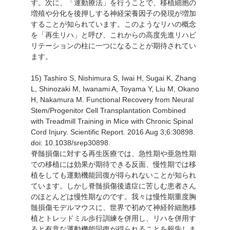
す。次に、「運動療法」を行うことで、移植細胞の
増殖や分化を後押しする神経栄養因子の発現が増加
することが知られています。このようなリハの概念
を「再生リハ」と呼び、これからの高度先進リハビ
リテーションの柱に一つになることが期待されてい
ます。
15) Tashiro S, Nishimura S, Iwai H, Sugai K, Zhang
L, Shinozaki M, Iwanami A, Toyama Y, Liu M, Okano
H, Nakamura M. Functional Recovery from Neural
Stem/Progenitor Cell Transplantation Combined
with Treadmill Training in Mice with Chronic Spinal
Cord Injury. Scientific Report. 2016 Aug 3;6:30898.
doi: 10.1038/srep30898.
脊髄損傷に対する再生医療では、急性期や亜急性期
での移植には効果が期待できる反面、慢性期では移
植をしても運動機能回復が得られないことが知られ
ています。しかし脊髄損傷後遺症に苦しむ患者さん
のほとんどは慢性期なのです。我々は慢性期重度胸
髄損傷モデルマウスに、世界で初めて神経幹細胞移
植とトレッドミル歩行訓練を併用し、リハを併用す
ると有意な運動機能回復が得られることを報告しま