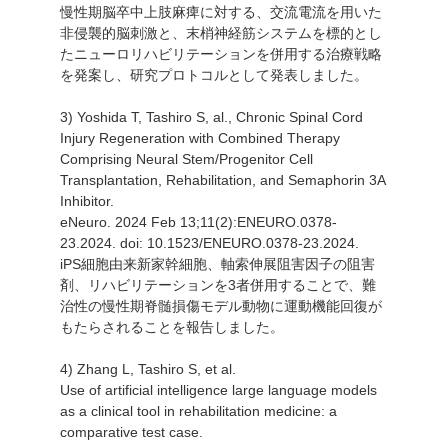
慢性期脳卒中上肢麻痺に対する、交流電流を用いた
非侵襲的脳刺激と、末梢神経筋システムを標的とし
たニューロリハビリテーションを併用する治療戦略
を発案し、研究プロトコルとして発表しました。
3) Yoshida T, Tashiro S, al., Chronic Spinal Cord
Injury Regeneration with Combined Therapy
Comprising Neural Stem/Progenitor Cell
Transplantation, Rehabilitation, and Semaphorin 3A
Inhibitor.
eNeuro. 2024 Feb 13;11(2):ENEURO.0378-
23.2024. doi: 10.1523/ENEURO.0378-23.2024.
iPS細胞由来新家幹細胞、軸索伸展阻害因子の阻害
剤、リハビリテーションを3者併用することで、難
治性の慢性期脊髄損傷モデル動物に運動機能回復が
もたらされることを報告しました。
4) Zhang L, Tashiro S, et al.
Use of artificial intelligence large language models
as a clinical tool in rehabilitation medicine: a
comparative test case.