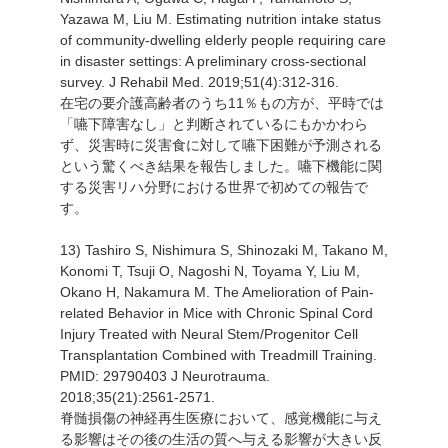
Yazawa M, Liu M. Estimating nutrition intake status
of community-dwelling elderly people requiring care
in disaster settings: A preliminary cross-sectional
survey. J Rehabil Med. 2019;51(4):312-316.
在宅の要介護高齢者のうち11％もの方が、平時では
「嚥下障害なし」と判断されているにもかかわら
ず、災害時に災害食に対して嚥下困難が予測される
という驚くべき結果を報告しました。嚥下機能に関
する災害リハ分野における世界で初めての報告で
す。
13) Tashiro S, Nishimura S, Shinozaki M, Takano M,
Konomi T, Tsuji O, Nagoshi N, Toyama Y, Liu M,
Okano H, Nakamura M. The Amelioration of Pain-
related Behavior in Mice with Chronic Spinal Cord
Injury Treated with Neural Stem/Progenitor Cell
Transplantation Combined with Treadmill Training.
PMID: 29790403 J Neurotrauma.
2018;35(21):2561-2571.
脊髄損傷の神経再生医療において、感覚機能に与え
る影響はその後の生活の質へ与える影響が大きい反